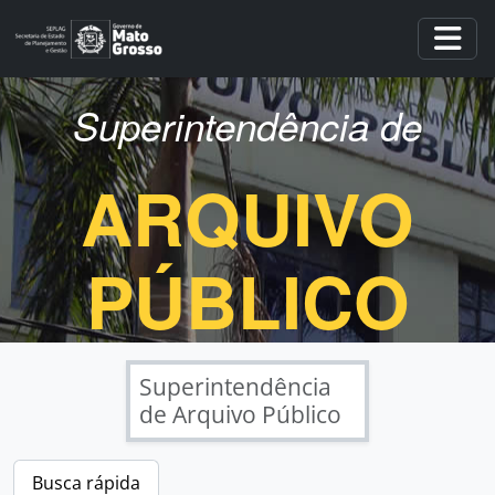
Skip to main content
Togg
Superintendência de
ARQUIVO
PÚBLICO
Superintendência
de Arquivo Público
Busca rápida