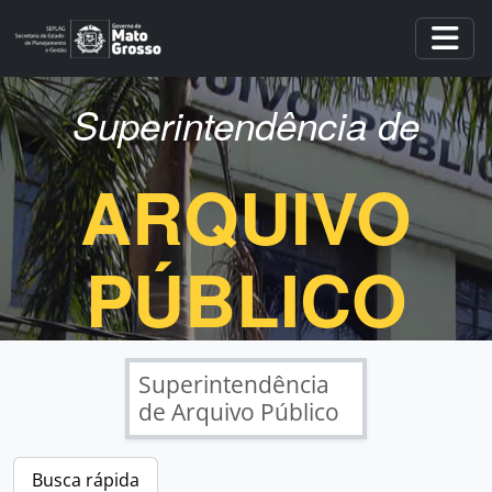
Skip to main content
Togg
Superintendência de
ARQUIVO
PÚBLICO
Superintendência
de Arquivo Público
Busca rápida