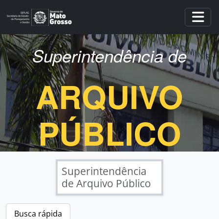
Skip to main content
Togg
Superintendência de
ARQUIVO
PÚBLICO
Superintendência
de Arquivo Público
Busca rápida