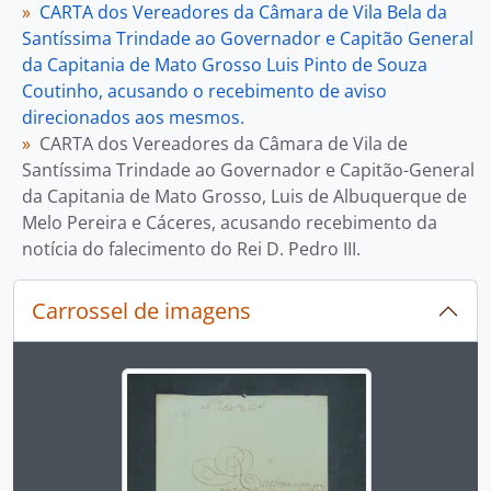
CARTA dos Vereadores da Câmara de Vila Bela da
Santíssima Trindade ao Governador e Capitão General
da Capitania de Mato Grosso Luis Pinto de Souza
Coutinho, acusando o recebimento de aviso
direcionados aos mesmos.
CARTA dos Vereadores da Câmara de Vila de
Santíssima Trindade ao Governador e Capitão-General
da Capitania de Mato Grosso, Luis de Albuquerque de
Melo Pereira e Cáceres, acusando recebimento da
notícia do falecimento do Rei D. Pedro III.
Carrossel de imagens
Ao alterar o slide atual deste carrossel, o título 