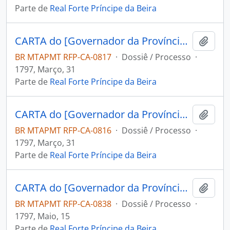
Parte de
Real Forte Príncipe da Beira
CARTA do [Governador da Província de Mochos] Miguel [Zamora Freviño Nassare Manrique de Lara] ao Capitão Engenheiro e Comandante do Forte Príncipe da Beira José Pinheiro de Lacerda.
Adici
BR MTAPMT RFP-CA-0817
·
Dossiê / Processo
·
1797, Março, 31
Parte de
Real Forte Príncipe da Beira
CARTA do [Governador da Província de Mochos] Miguel [Zamora Freviño Nassare Manrique de Lara] ao Comandante do Forte Príncipe da Beira José Pinheiro de Lacerda.
Adici
BR MTAPMT RFP-CA-0816
·
Dossiê / Processo
·
1797, Março, 31
Parte de
Real Forte Príncipe da Beira
CARTA do [Governador da Província de Mochos] Miguel Zamora Freviño Nassare Manrique de Lara ao Capitão Engenheiro e Comandante do Forte Príncipe da Beira Jose Pinheiro de Lacerda.
Adici
BR MTAPMT RFP-CA-0838
·
Dossiê / Processo
·
1797, Maio, 15
Parte de
Real Forte Príncipe da Beira