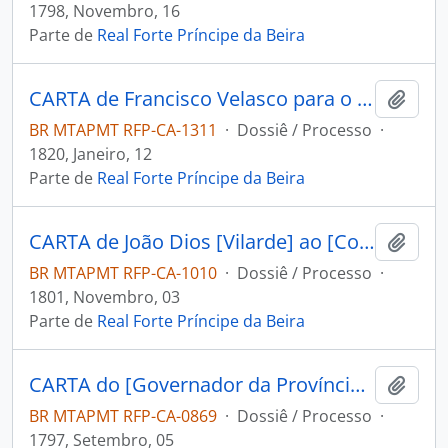
1798, Novembro, 16
Parte de
Real Forte Príncipe da Beira
CARTA de Francisco Velasco para o [Capitão Comandante Geral do Forte Príncipe da Beira] Antônio Pinto da Fonseca.
Adici
BR MTAPMT RFP-CA-1311
·
Dossiê / Processo
·
1820, Janeiro, 12
Parte de
Real Forte Príncipe da Beira
CARTA de João Dios [Vilarde] ao [Comandante do Forte Príncipe da Beira] Joseph Manoel Cardoso da Cunha.
Adici
BR MTAPMT RFP-CA-1010
·
Dossiê / Processo
·
1801, Novembro, 03
Parte de
Real Forte Príncipe da Beira
CARTA do [Governador da Província de Mochos] Miguel Zamora Ferviño Nassare Manrique de Lara ao Comandante do Forte Príncipe da Beira [José Manoel Cardoso da Cunha].
Adici
BR MTAPMT RFP-CA-0869
·
Dossiê / Processo
·
1797, Setembro, 05