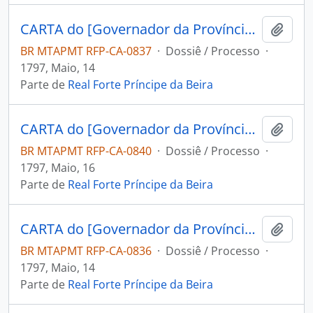
CARTA do [Governador da Província de Mochos] Miguel Zamora Freviño Nassare Manrique de Lara ao Capitão Engenheiro e Comandante do Forte Príncipe da Beira Jose Pinheiro de Lacerda.
Adici
BR MTAPMT RFP-CA-0837
·
Dossiê / Processo
·
1797, Maio, 14
Parte de
Real Forte Príncipe da Beira
CARTA do [Governador da Província de Mochos] Miguel Zamora Freviño Nassare Manrique de Lara ao Capitão Engenheiro e Comandante do Forte Príncipe da Beira Jose Pinheiro de Lacerda.
Adici
BR MTAPMT RFP-CA-0840
·
Dossiê / Processo
·
1797, Maio, 16
Parte de
Real Forte Príncipe da Beira
CARTA do [Governador da Província de Mochos] Miguel Zamora Freviño Nassare Manrique de Lara ao Capitão Engenheiro e Comandante do Forte Príncipe da Beira Jose Pinheiro de Lacerda.
Adici
BR MTAPMT RFP-CA-0836
·
Dossiê / Processo
·
1797, Maio, 14
Parte de
Real Forte Príncipe da Beira