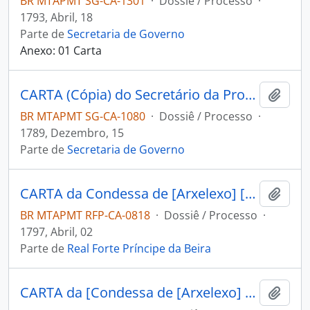
BR MTAPMT SG-CA-1301
·
Dossiê / Processo
·
1793, Abril, 18
Parte de
Secretaria de Governo
Anexo: 01 Carta
CARTA (Cópia) do Secretário da Província de Mochos Fernando Paredes à [...].
Adici
BR MTAPMT SG-CA-1080
·
Dossiê / Processo
·
1789, Dezembro, 15
Parte de
Secretaria de Governo
CARTA da Condessa de [Arxelexo] [D. Maria Rosa...] ao Capitão Engenheiro e Comandante do Forte Príncipe da Beira José Pinheiro de Lacerda.
Adici
BR MTAPMT RFP-CA-0818
·
Dossiê / Processo
·
1797, Abril, 02
Parte de
Real Forte Príncipe da Beira
CARTA da [Condessa de [Arxelexo] D. Maria Rosa ao Capitão Engenheiro e Comandante do Forte Príncipe da Beira José Pinheiro de Lacerda.
Adici