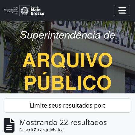
Skip to main content
Togg
Superintendência de
ARQUIVO
PÚBLICO
Limite seus resultados por:
Mostrando 22 resultados
Descrição arquivística