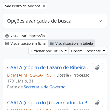
Remover filtro:
São Pedro de Mochos
Opções avançadas de busca
Visualizar impressão
Visualização em ficha
Visualização em tabela
Ordenar por: Título
Ordem: Crescente
CARTA (cópia) de Lázaro de Ribeira ao Administrador de La Magdalena.
Adici
BR MTAPMT SG-CA-1198
·
Dossiê / Processo
·
1791, Maio, 31
Parte de
Secretaria de Governo
CARTA (cópia) do [Governador da Província de Mochos] Miguel Frevino Nassare Manrique de Lara ao [Governador e Capitão-General da Capitania de Mato Grosso] João de Albuquerque de Mello Pereira e Cáceres.
Adici