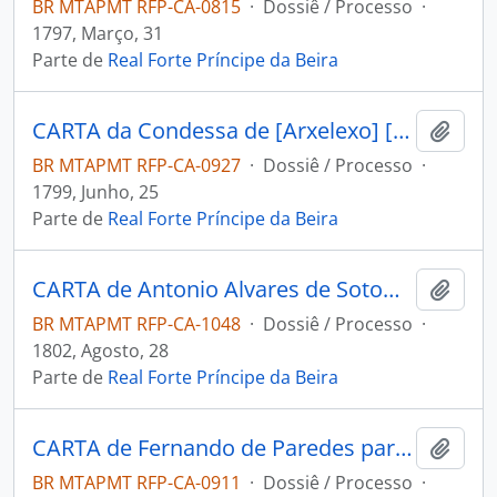
BR MTAPMT RFP-CA-0815
·
Dossiê / Processo
·
1797, Março, 31
Parte de
Real Forte Príncipe da Beira
CARTA da Condessa de [Arxelexo] [D. Maria Rosa] ao [Comandante do Forte Príncipe da Beira] Joseph Manoel Cardoso da Cunha.
Adici
BR MTAPMT RFP-CA-0927
·
Dossiê / Processo
·
1799, Junho, 25
Parte de
Real Forte Príncipe da Beira
CARTA de Antonio Alvares de Sotomayor ao [Sargento Mor Comandante do Forte Príncipe da Beira] Joseph Manoel Cardozo da Cunha.
Adici
BR MTAPMT RFP-CA-1048
·
Dossiê / Processo
·
1802, Agosto, 28
Parte de
Real Forte Príncipe da Beira
CARTA de Fernando de Paredes para o [Comandante do Forte Príncipe da Beira] José Manoel Cardoso da Cunha.
Adici
BR MTAPMT RFP-CA-0911
·
Dossiê / Processo
·