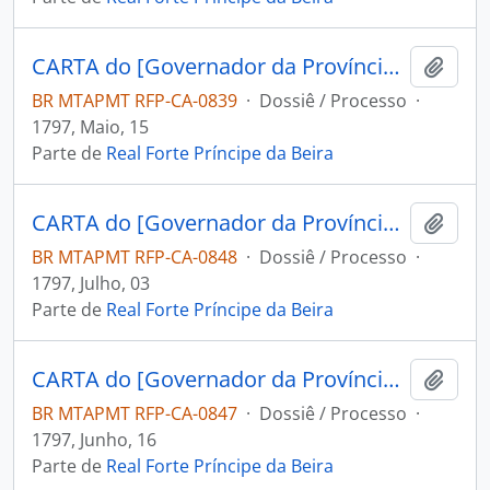
CARTA do [Governador da Província de Mochos] Miguel Zamora Freviño Nassare Manrique de Lara ao Capitão Engenheiro e Comandante do Forte Príncipe da Beira Jose Pinheiro de Lacerda.
Adici
BR MTAPMT RFP-CA-0839
·
Dossiê / Processo
·
1797, Maio, 15
Parte de
Real Forte Príncipe da Beira
CARTA do [Governador da Província de Mochos] Miguel Zamora Freviño Nassare Manrique de Lara ao Capitão Engenheiro e Comandante do Forte Príncipe da Beira José Pinheiro de Lacerda.
Adici
BR MTAPMT RFP-CA-0848
·
Dossiê / Processo
·
1797, Julho, 03
Parte de
Real Forte Príncipe da Beira
CARTA do [Governador da Província de Mochos] Miguel Zamora Freviño Nassare Manrique de Lara ao Capitão Engenheiro e Comandante do Forte Príncipe da Beira José Pinheiro de Lacerda.
Adici
BR MTAPMT RFP-CA-0847
·
Dossiê / Processo
·
1797, Junho, 16
Parte de
Real Forte Príncipe da Beira