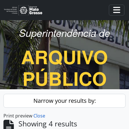
Skip to main content
Togg
Superintendência de
ARQUIVO
PÚBLICO
Narrow your results by:
Print preview
Close
Showing 4 results