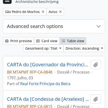
Archivistische beschrijving
Remove filter:
Remove filter:
São Pedro de Mochos
Aviso
Advanced search options
Print preview
Card view
Table view
Gesorteerd op: Titel
Direction: Ascending
CARTA do [Governador da Província de Mochos] Miguel Zamora Freviño Nassare Manrique de Lara ao Capitão Engenheiro e Comandante do Forte Príncipe da Beira José Pinheiro de Lacerda.
Add t
BR MTAPMT RFP-CA-0848
·
Dossiê / Processo
·
1797, Julho, 03
Part of
Real Forte Príncipe da Beira
CARTA da [Condessa de [Arxelexo] D. Maria Rosa ao Capitão Engenheiro e Comandante do Forte Príncipe da Beira José Pinheiro de Lacerda.
Add t
BR MTAPMT RFP-CA-0815
·
Dossiê / Processo
·