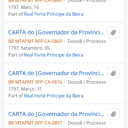
BR MTAPMT RFP-CA-0840
·
Dossiê / Processo
·
1797, Maio, 16
Part of
Real Forte Príncipe da Beira
CARTA do [Governador da Província de Mochos] Miguel Zamora Ferviño Nassare Manrique de Lara ao Comandante do Forte Príncipe da Beira [José Manoel Cardoso da Cunha].
Add t
BR MTAPMT RFP-CA-0869
·
Dossiê / Processo
·
1797, Setembro, 05
Part of
Real Forte Príncipe da Beira
CARTA do [Governador da Província de Mochos] Miguel [Zamora Freviño Nassare Manrique de Lara] ao Comandante do Forte Príncipe da Beira José Pinheiro de Lacerda.
Add t
BR MTAPMT RFP-CA-0816
·
Dossiê / Processo
·
1797, Março, 31
Part of
Real Forte Príncipe da Beira
CARTA do [Governador da Província de Mochos] Miguel Zamora Freviño Nassare Manrique de Lara ao Comandante do Forte Príncipe da Beira José Manoel Cardoso da Cunha.
Add t
BR MTAPMT RFP-CA-0897
·
Dossiê / Processo
·