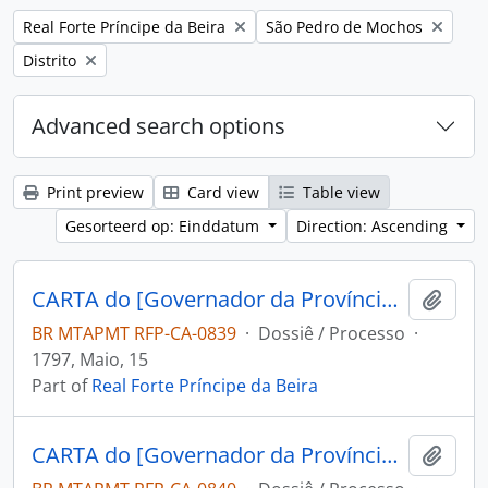
Remove filter:
Remove filter:
Real Forte Príncipe da Beira
São Pedro de Mochos
Remove filter:
Distrito
Advanced search options
Print preview
Card view
Table view
Gesorteerd op: Einddatum
Direction: Ascending
CARTA do [Governador da Província de Mochos] Miguel Zamora Freviño Nassare Manrique de Lara ao Capitão Engenheiro e Comandante do Forte Príncipe da Beira Jose Pinheiro de Lacerda.
Add t
BR MTAPMT RFP-CA-0839
·
Dossiê / Processo
·
1797, Maio, 15
Part of
Real Forte Príncipe da Beira
CARTA do [Governador da Província de Mochos] Miguel Zamora Freviño Nassare Manrique de Lara ao Capitão Engenheiro e Comandante do Forte Príncipe da Beira Jose Pinheiro de Lacerda.
Add t