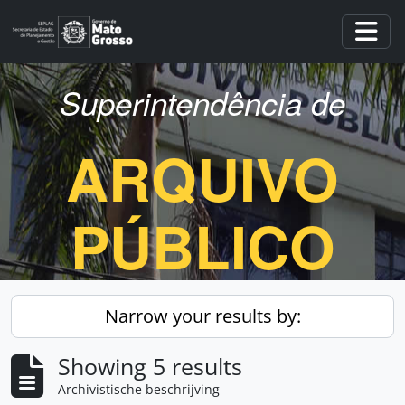
Skip to main content
Togg
Superintendência de
ARQUIVO
PÚBLICO
Narrow your results by:
Showing 5 results
Archivistische beschrijving