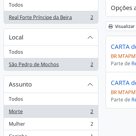
Todos
Opções 
Real Forte Príncipe da Beira
2
, 2 resultados
Visualizar
Local
Todos
BR MTAPMT
Parte de
Re
São Pedro de Mochos
2
, 2 resultados
Assunto
BR MTAPMT
Todos
Parte de
Re
Morte
2
, 2 resultados
Mulher
2
, 2 resultados