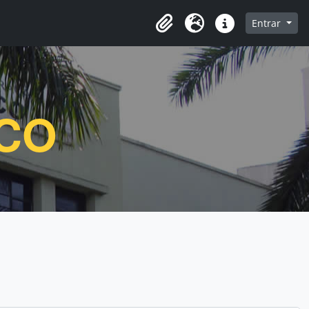
e navegação
Entrar
Clipboard
Idioma
Atalhos
ICO