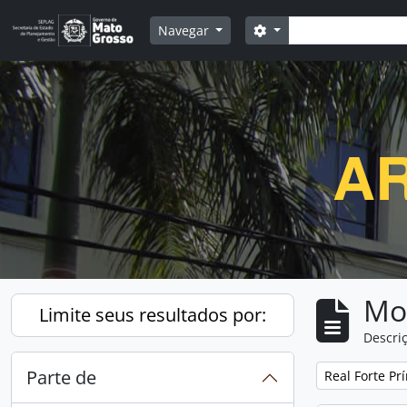
Skip to main content
Buscar
Opções de busca
Navegar
AR
Mo
Limite seus resultados por:
Descriç
Parte de
Remover filtro
Real Forte Pr