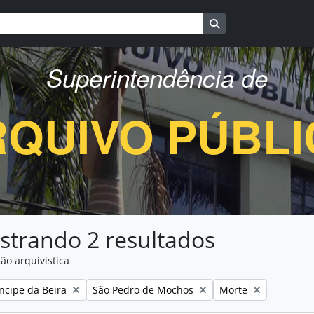
Busque na página d
Superintendência de
QUIVO PÚBL
strando 2 resultados
ão arquivística
:
Remover filtro:
Remover filtro:
íncipe da Beira
São Pedro de Mochos
Morte