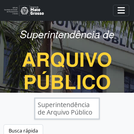
Skip to main content
Togg
Superintendência de
ARQUIVO
PÚBLICO
Superintendência
de Arquivo Público
Busca rápida