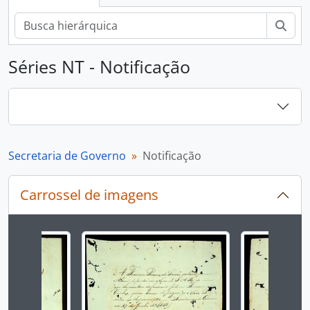
Busc
Séries NT - Notificação
Secretaria de Governo
Notificação
Carrossel de imagens
Ao alterar o slide atual deste carrossel, o título 