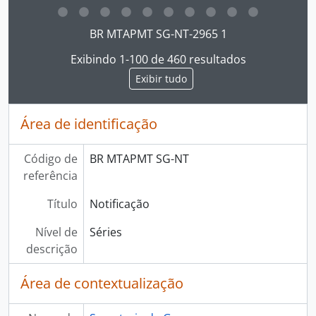
Ao clicar no link deste título da descrição a página 
BR MTAPMT SG-NT-2965 1
Exibindo 1-100 de 460 resultados
Exibir tudo
Área de identificação
Código de
BR MTAPMT SG-NT
referência
Título
Notificação
Nível de
Séries
descrição
Área de contextualização