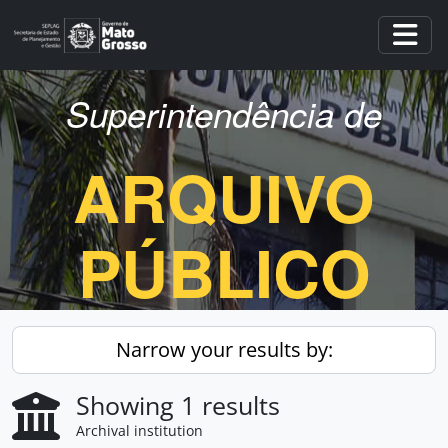
Skip to main content
Togg
Superintendência de
ARQUIVO
PÚBLICO
Narrow your results by:
Showing 1 results
Archival institution