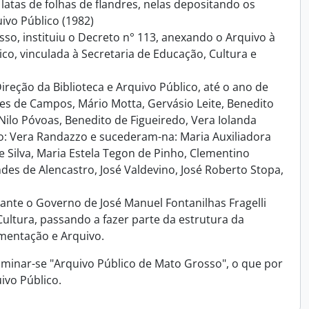
 latas de folhas de flandres, nelas depositando os
ivo Público (1982)
so, instituiu o Decreto n° 113, anexando o Arquivo à
ico, vinculada à Secretaria de Educação, Cultura e
eção da Biblioteca e Arquivo Público, até o ano de
es de Campos, Mário Motta, Gervásio Leite, Benedito
 Nilo Póvoas, Benedito de Figueiredo, Vera Iolanda
o: Vera Randazzo e sucederam-na: Maria Auxiliadora
 Silva, Maria Estela Tegon de Pinho, Clementino
des de Alencastro, José Valdevino, José Roberto Stopa,
ante o Governo de José Manuel Fontanilhas Fragelli
Cultura, passando a fazer parte da estrutura da
mentação e Arquivo.
inar-se "Arquivo Público de Mato Grosso", o que por
ivo Público.