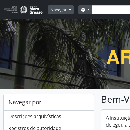
Skip to main content
Buscar
Opções de busca
Navegar
AR
Bem-V
Navegar por
Descrições arquivísticas
A Institui
delegou a 
Registros de autoridade