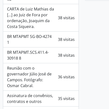
CARTA de Luiz Mathias da
[...] ao Juiz de Fora por
38 visitas
ordenação, Joaquim da
Costa Siqueira.
BR MTAPMT SG-BO-4274
38 visitas
1
BR MTAPMT.SCS.411.4-
38 visitas
30918 8
Reunião com o
governador Júlio José de
36 visitas
Campos. Fotógrafo:
Osmar Cabral.
Assinatura de convênios,
35 visitas
contratos e outros