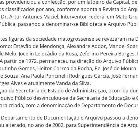
as providenciou a confecção, por um latoeiro da Capital, de
 classificados por ano, conforme aponta a Revista do Arqu
 Dr. Artur Antunes Maciel, Interventor Federal em Mato Gros
 Pública, passando a denominar-se Biblioteca e Arquivo Públ
es figuras da sociedade matogrossense se revezaram na Dir
 como: Estevão de Mendonça, Alexandre Addor, Manoel Soar
e Melo, Jocelin Leiocádio da Rosa, Zeferino Pereira Borges,
A partir de 1972, permaneceu na direção do Arquivo Públic
utinho Gomes, Heitor Correa da Rocha, Pe. José de Moura e
e Souza, Ana Paula Poncinelli Rodrigues Garcia, José Fernan
rges Alves e atualmente Vanda da Silva.
ção da Secretaria de Estado de Administração, ocorrida dur
Arquivo Público desvinculou-se da Secretaria de Educação e 
 ora criada, com a denominação de Departamento de Docu
 Departamento de Documentação e Arquivo passou a denom
cou alterado, no ano de 2002, para Superintendência de Arqu