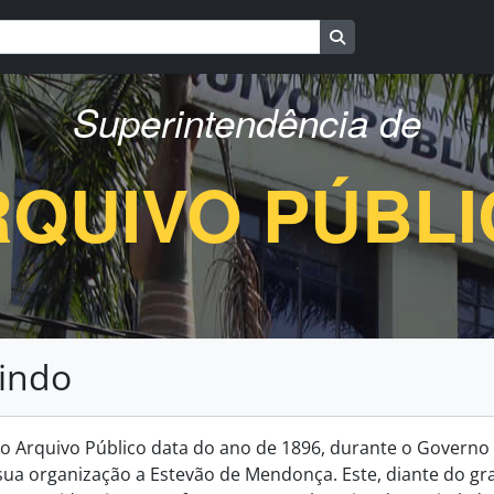
Busque na página d
Superintendência de
QUIVO PÚBL
indo
ção Arquivo Público data do ano de 1896, durante o Governo 
sua organização a Estevão de Mendonça. Este, diante do g