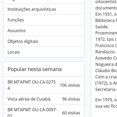
oitocentist
documentos
Instituições arquivísticas
Em 1931, o
Funções
Biblioteca
Saúde.
Assuntos
Proeminent
1972, tais
Objetos digitais
Francisco d
Randazzo. 
Locais
Azevedo Co
Nogueira d
Popular nesta semana
Cláudio Bo
Com a cria
BR MTAPMT OU-CA-0275
(1972), o 
106 visitas
4
Secretaria
Vista aérea de Cuiabá.
96 visitas
Em 1979, o
sua vez fi
BR MTAPMT OU-CA-0097-
60 visitas
02