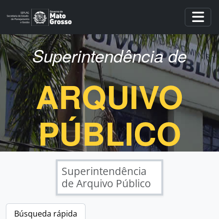
Skip to main content
Togg
Superintendência de
ARQUIVO
PÚBLICO
Superintendência
de Arquivo Público
Búsqueda rápida