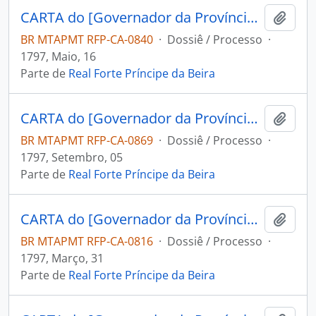
CARTA do [Governador da Província de Mochos] Miguel Zamora Freviño Nassare Manrique de Lara ao Capitão Engenheiro e Comandante do Forte Príncipe da Beira Jose Pinheiro de Lacerda.
Adici
BR MTAPMT RFP-CA-0840
·
Dossiê / Processo
·
1797, Maio, 16
Parte de
Real Forte Príncipe da Beira
CARTA do [Governador da Província de Mochos] Miguel Zamora Ferviño Nassare Manrique de Lara ao Comandante do Forte Príncipe da Beira [José Manoel Cardoso da Cunha].
Adici
BR MTAPMT RFP-CA-0869
·
Dossiê / Processo
·
1797, Setembro, 05
Parte de
Real Forte Príncipe da Beira
CARTA do [Governador da Província de Mochos] Miguel [Zamora Freviño Nassare Manrique de Lara] ao Comandante do Forte Príncipe da Beira José Pinheiro de Lacerda.
Adici
BR MTAPMT RFP-CA-0816
·
Dossiê / Processo
·
1797, Março, 31
Parte de
Real Forte Príncipe da Beira