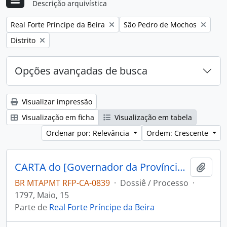
Descrição arquivística
Remover filtro:
Remover filtro:
Real Forte Príncipe da Beira
São Pedro de Mochos
Remover filtro:
Distrito
Opções avançadas de busca
Visualizar impressão
Visualização em ficha
Visualização em tabela
Ordenar por: Relevância
Ordem: Crescente
CARTA do [Governador da Província de Mochos] Miguel Zamora Freviño Nassare Manrique de Lara ao Capitão Engenheiro e Comandante do Forte Príncipe da Beira Jose Pinheiro de Lacerda.
Adici
BR MTAPMT RFP-CA-0839
·
Dossiê / Processo
·
1797, Maio, 15
Parte de
Real Forte Príncipe da Beira