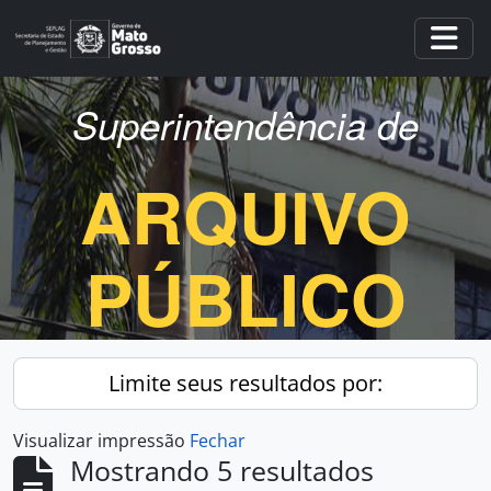
Skip to main content
Togg
Superintendência de
ARQUIVO
PÚBLICO
Limite seus resultados por:
Visualizar impressão
Fechar
Mostrando 5 resultados