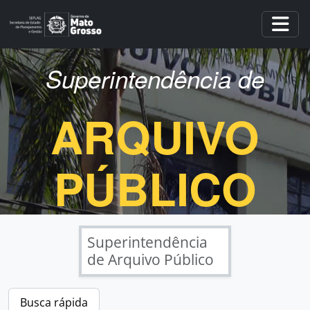
Skip to main content
Togg
Superintendência de
ARQUIVO
PÚBLICO
Superintendência
de Arquivo Público
Busca rápida