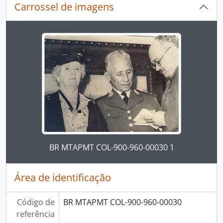
Carrossel de imagens
Ao alterar o slide atual deste carrossel, o título 
Ao clicar no link deste título da descrição a página 
BR MTAPMT COL-900-960-00030 1
Área de identificação
Código de
BR MTAPMT COL-900-960-00030
referência