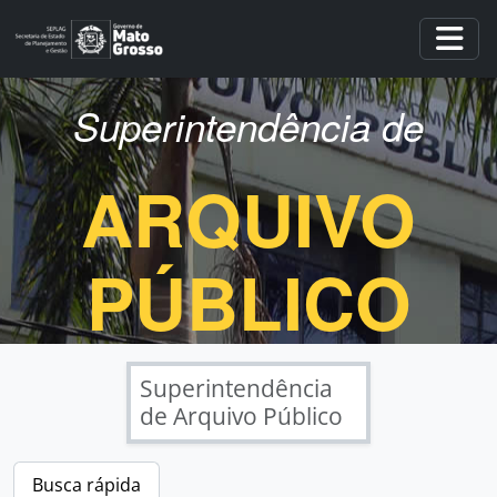
Skip to main content
Togg
Superintendência de
ARQUIVO
PÚBLICO
Superintendência
de Arquivo Público
Busca rápida