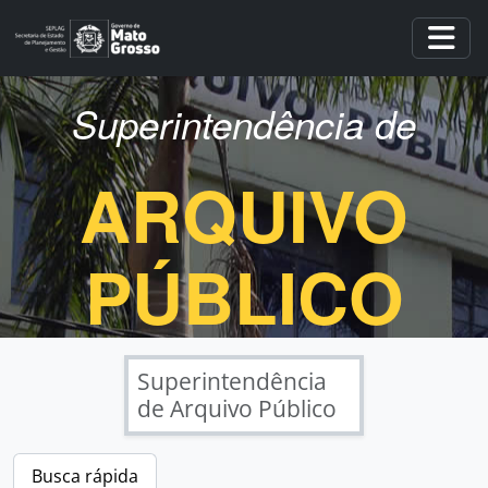
Skip to main content
Togg
Superintendência de
ARQUIVO
PÚBLICO
Superintendência
de Arquivo Público
Busca rápida