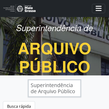
Skip to main content
Togg
Superintendência de
ARQUIVO
PÚBLICO
Superintendência
de Arquivo Público
Busca rápida