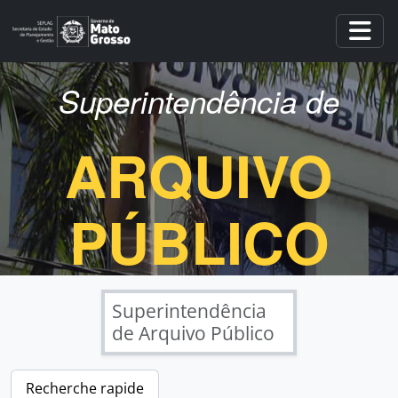
Skip to main content
Togg
Superintendência de
ARQUIVO
PÚBLICO
Superintendência
de Arquivo Público
Recherche rapide