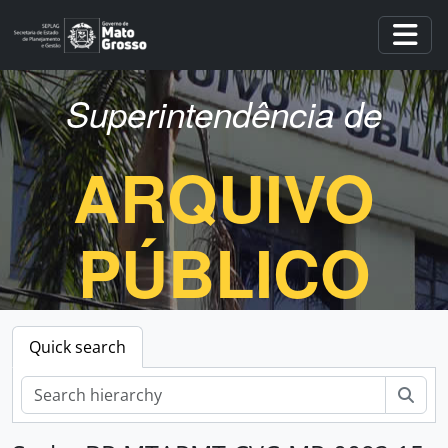
Skip to main content
Togg
Superintendência de
ARQUIVO
PÚBLICO
Quick search
zoe