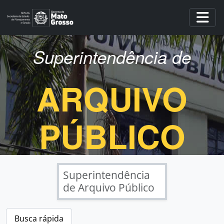
Skip to main content
Togg
Superintendência de
ARQUIVO
PÚBLICO
Superintendência
de Arquivo Público
Busca rápida