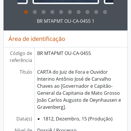
Ao clicar no link deste título da descrição a página 
BR MTAPMT OU-CA-0455 1
Área de identificação
Código de
BR MTAPMT OU-CA-0455
referência
Título
CARTA do Juiz de Fora e Ouvidor
Interino Antônio José de Carvalho
Chaves ao [Governador e Capitão-
General da Capitania de Mato Grosso
João Carlos Augusto de Oeynhausen e
Gravenberg].
Data(s)
1812, Dezembro, 15 (Produção)
Nível de
Dossiê / Processo