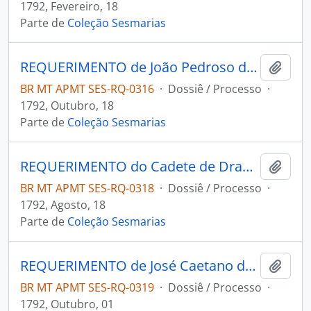
1792, Fevereiro, 18
Parte de
Coleção Sesmarias
REQUERIMENTO de João Pedroso de Almeida ao Governador e Capitão-General da Capitania de Mato Grosso João de Albuquerque de Melo Pereira e Cáceres.
Adici
BR MT APMT SES-RQ-0316
·
Dossiê / Processo
·
1792, Outubro, 18
Parte de
Coleção Sesmarias
REQUERIMENTO do Cadete de Dragões Joaquim José Pinto de Figueiredo ao Governador e Capitão-General da Capitania de Mato Grosso João de Albuquerque de Melo Pereira e Cáceres.
Adici
BR MT APMT SES-RQ-0318
·
Dossiê / Processo
·
1792, Agosto, 18
Parte de
Coleção Sesmarias
REQUERIMENTO de José Caetano da Silva ao Governador e Capitão-General da Capitania de Mato Grosso João de Albuquerque de Melo Pereira e Cáceres.
Adici
BR MT APMT SES-RQ-0319
·
Dossiê / Processo
·
1792, Outubro, 01