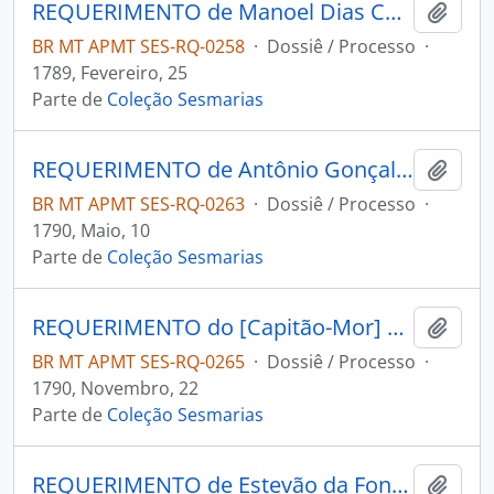
REQUERIMENTO de Manoel Dias Correa de Castro ao Governador e Capitão-General da Capitania de Mato Grosso Luiz de Albuquerque de Melo Pereira e Cáceres.
Adici
BR MT APMT SES-RQ-0258
·
Dossiê / Processo
·
1789, Fevereiro, 25
Parte de
Coleção Sesmarias
REQUERIMENTO de Antônio Gonçalves Gato ao Governador e Capitão-General da Capitania de Mato Grosso João de Albuquerque de Melo Pereira e Cáceres.
Adici
BR MT APMT SES-RQ-0263
·
Dossiê / Processo
·
1790, Maio, 10
Parte de
Coleção Sesmarias
REQUERIMENTO do [Capitão-Mor] Antônio Luiz da Rocha ao Governador e Capitão-General da Capitania de Mato Grosso João de Albuquerque de Melo Pereira e Cáceres.
Adici
BR MT APMT SES-RQ-0265
·
Dossiê / Processo
·
1790, Novembro, 22
Parte de
Coleção Sesmarias
REQUERIMENTO de Estevão da Fonseca Bueno ao Governador e Capitão-General da Capitania de Mato Grosso João de Albuquerque de Melo Pereira e Cáceres.
Adici