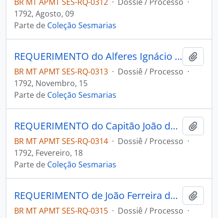
BR MT APMT SES-RQ-0312
·
Dossiê / Processo
·
1792, Agosto, 09
Parte de
Coleção Sesmarias
REQUERIMENTO do Alferes Ignácio de Souza de Oliveira ao Governador e Capitão-General da Capitania de Mato Grosso João de Albuquerque de Melo Pereira e Cáceres.
Adici
BR MT APMT SES-RQ-0313
·
Dossiê / Processo
·
1792, Novembro, 15
Parte de
Coleção Sesmarias
REQUERIMENTO do Capitão João de Souza Canavarros ao Governador e Capitão-General da Capitania de Mato Grosso João de Albuquerque de Melo Pereira e Cáceres.
Adici
BR MT APMT SES-RQ-0314
·
Dossiê / Processo
·
1792, Fevereiro, 18
Parte de
Coleção Sesmarias
REQUERIMENTO de João Ferreira de Oliveira Villar ao Governador e Capitão-General da Capitania de Mato Grosso João de Albuquerque de Melo Pereira e Cáceres.
Adici
BR MT APMT SES-RQ-0315
·
Dossiê / Processo
·