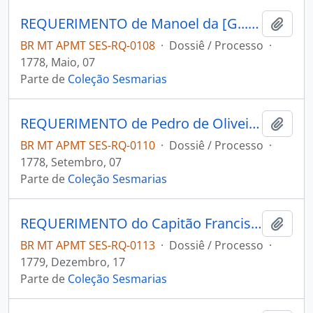
REQUERIMENTO de Manoel da [G...] ao Governador e Capitão-General da Capitania de Mato Grosso Luís de Albuquerque de Melo Pereira e Cáceres.
Adici
BR MT APMT SES-RQ-0108
·
Dossiê / Processo
·
1778, Maio, 07
Parte de
Coleção Sesmarias
REQUERIMENTO de Pedro de Oliveira ao Governador e Capitão-General da Capitania de Mato Grosso Luís de Albuquerque de Melo Pereira e Cáceres.
Adici
BR MT APMT SES-RQ-0110
·
Dossiê / Processo
·
1778, Setembro, 07
Parte de
Coleção Sesmarias
REQUERIMENTO do Capitão Francisco Aranha de Godoi ao Governador e Capitão-General da Capitania da Mato Grosso Luís da Albuquerque de Melo Pereira e Cáceres.
Adici
BR MT APMT SES-RQ-0113
·
Dossiê / Processo
·
1779, Dezembro, 17
Parte de
Coleção Sesmarias