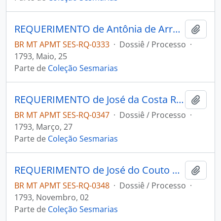
REQUERIMENTO de Antônia de Arruda e Sá ao Governador e Capitão-General da Capitania de Mato Grosso João de Albuquerque de Melo Pereira e Cáceres.
Adici
BR MT APMT SES-RQ-0333
·
Dossiê / Processo
·
1793, Maio, 25
Parte de
Coleção Sesmarias
REQUERIMENTO de José da Costa Ribeiro ao Governador e Capitão-General da Capitania de Mato Grosso João de Albuquerque de Melo Pereira e Cáceres.
Adici
BR MT APMT SES-RQ-0347
·
Dossiê / Processo
·
1793, Março, 27
Parte de
Coleção Sesmarias
REQUERIMENTO de José do Couto da Encarnação ao Governador e Capitão-General da Capitania de Mato Grosso João de Albuquerque de Melo Pereira e Cáceres.
Adici
BR MT APMT SES-RQ-0348
·
Dossiê / Processo
·
1793, Novembro, 02
Parte de
Coleção Sesmarias