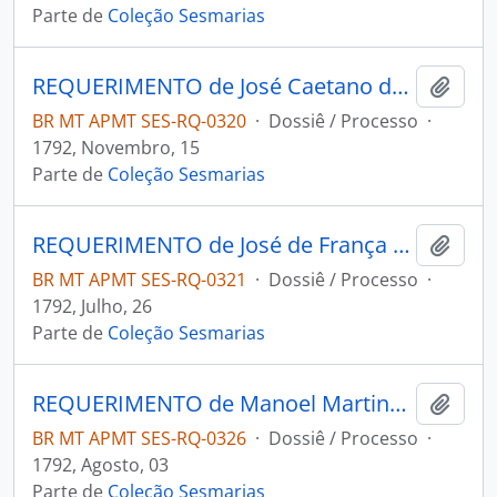
Parte de
Coleção Sesmarias
REQUERIMENTO de José Caetano da Silva ao Governador e Capitão-General da Capitania de Mato Grosso João de Albuquerque de Melo Pereira e Cáceres.
Adici
BR MT APMT SES-RQ-0320
·
Dossiê / Processo
·
1792, Novembro, 15
Parte de
Coleção Sesmarias
REQUERIMENTO de José de França e Silva ao Governador e Capitão-General da Capitania de Mato Grosso João de Albuquerque de Melo Pereira e Cáceres.
Adici
BR MT APMT SES-RQ-0321
·
Dossiê / Processo
·
1792, Julho, 26
Parte de
Coleção Sesmarias
REQUERIMENTO de Manoel Martins Colaço ao Governador e Capitão-General da Capitania de Mato Grosso João de Albuquerque de Melo Pereira e Cáceres.
Adici
BR MT APMT SES-RQ-0326
·
Dossiê / Processo
·
1792, Agosto, 03
Parte de
Coleção Sesmarias