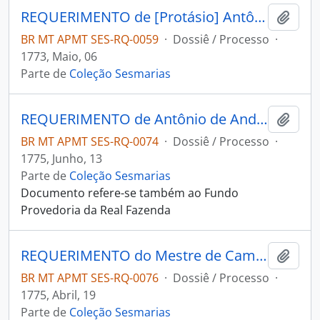
REQUERIMENTO de [Protásio] Antônio de Moraes e Simão Botelho Fonseca ao Governador e Capitão-General da Capitania de Mato Grosso Luiz de Albuquerque de Melo Pereira e Cáceres.
Adici
BR MT APMT SES-RQ-0059
·
Dossiê / Processo
·
1773, Maio, 06
Parte de
Coleção Sesmarias
REQUERIMENTO de Antônio de Andrade e Mendonça ao Governador e Capitão-General da Capitania de Mato Grosso Luiz de Albuquerque de Melo Pereira e Cáceres.
Adici
BR MT APMT SES-RQ-0074
·
Dossiê / Processo
·
1775, Junho, 13
Parte de
Coleção Sesmarias
Documento refere-se também ao Fundo
Provedoria da Real Fazenda
REQUERIMENTO do Mestre de Campo Antônio José Pinto de Figueiredo ao Governador e Capitão-General da Capitania de Mato Grosso Luiz de Albuquerque de Melo Pereira e Cáceres.
Adici
BR MT APMT SES-RQ-0076
·
Dossiê / Processo
·
1775, Abril, 19
Parte de
Coleção Sesmarias