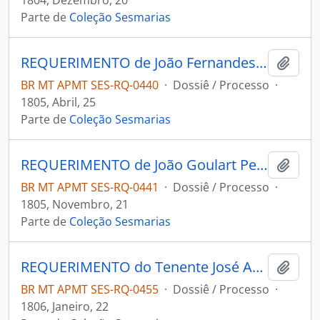
1804, Dezembro, 20
Parte de
Coleção Sesmarias
REQUERIMENTO de João Fernandes Povoas ao Governador e Capitão-General da Capitania de Mato Grosso Manoel Carlos de Abreu e Menezes.
Adici
BR MT APMT SES-RQ-0440
·
Dossiê / Processo
·
1805, Abril, 25
Parte de
Coleção Sesmarias
REQUERIMENTO de João Goulart Pereira ao Governador e Capitão-General da Capitania de Mato Grosso Manoel Carlos de Abreu Menezes.
Adici
BR MT APMT SES-RQ-0441
·
Dossiê / Processo
·
1805, Novembro, 21
Parte de
Coleção Sesmarias
REQUERIMENTO do Tenente José Afonso Branco à 3ª Junta Governativa da Capitania de Mato Grosso.
Adici
BR MT APMT SES-RQ-0455
·
Dossiê / Processo
·
1806, Janeiro, 22