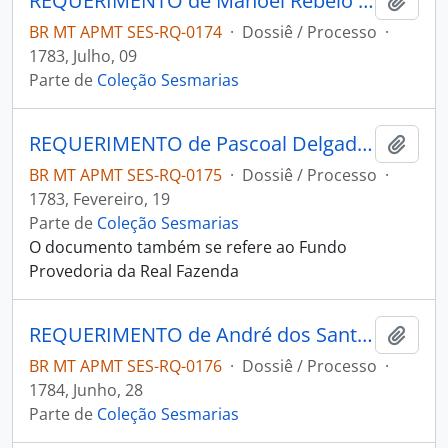
REQUERIMENTO de Manoel Rebelo Leite para o Governador e Capitão-General da Capitania de Mato Grosso Luís de Albuquerque de Melo Pereira e Cáceres.
Adici
BR MT APMT SES-RQ-0174
·
Dossiê / Processo
·
1783, Julho, 09
Parte de
Coleção Sesmarias
REQUERIMENTO de Pascoal Delgado Lobo para o Governador e Capitão-General da Capitania de Mato Grosso Luís de Albuquerque de Melo Pereira e Cáceres.
Adici
BR MT APMT SES-RQ-0175
·
Dossiê / Processo
·
1783, Fevereiro, 19
Parte de
Coleção Sesmarias
O documento também se refere ao Fundo
Provedoria da Real Fazenda
REQUERIMENTO de André dos Santos Ferreira ao Governador e Capitão-General da Capitania de Mato Grosso Luiz de Albuquerque de Melo Pereira e Cáceres.
Adici
BR MT APMT SES-RQ-0176
·
Dossiê / Processo
·
1784, Junho, 28
Parte de
Coleção Sesmarias