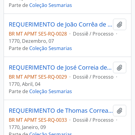
Parte de
Coleção Sesmarias
REQUERIMENTO de João Corrêa de Lemos ao [Governador e Capitão-General da Capitania de Mato Grosso Luiz Pinto de Souza Coutinho].
Adici
BR MT APMT SES-RQ-0028
·
Dossiê / Processo
·
1770, Dezembro, 07
Parte de
Coleção Sesmarias
REQUERIMENTO de José Correia de Azevedo Pinto ao [Governador e Capitão-General da Capitania de Mato Grosso Luiz Pinto de Souza Coutinho].
Adici
BR MT APMT SES-RQ-0029
·
Dossiê / Processo
·
1770, Abril, 04
Parte de
Coleção Sesmarias
REQUERIMENTO de Thomas Correa Rangel ao Governador e Capitão-General da Capitania de Mato Grosso Luiz Pinto de Souza Coutinho.
Adici
BR MT APMT SES-RQ-0033
·
Dossiê / Processo
·
1770, Janeiro, 09
Parte de
Coleção Sesmarias