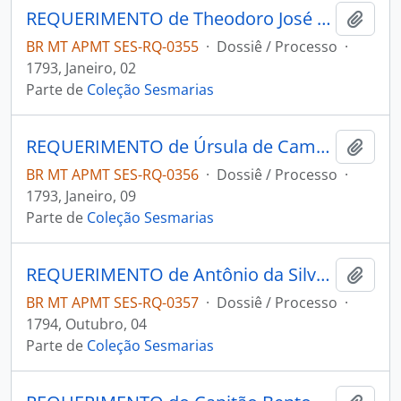
REQUERIMENTO de Theodoro José das Neves ao Governador e Capitão-General da Capitania de Mato Grosso João de Albuquerque de Melo Pereira e Cáceres.
Adici
BR MT APMT SES-RQ-0355
·
Dossiê / Processo
·
1793, Janeiro, 02
Parte de
Coleção Sesmarias
REQUERIMENTO de Úrsula de Campos Rondon ao Governador e Capitão-General da Capitania de Mato Grosso João de Albuquerque de Melo Pereira e Cáceres.
Adici
BR MT APMT SES-RQ-0356
·
Dossiê / Processo
·
1793, Janeiro, 09
Parte de
Coleção Sesmarias
REQUERIMENTO de Antônio da Silva Teixeira ao Governador e Capitão-General da Capitania de Mato Grosso João de Albuquerque de Melo Pereira e Cáceres.
Adici
BR MT APMT SES-RQ-0357
·
Dossiê / Processo
·
1794, Outubro, 04
Parte de
Coleção Sesmarias