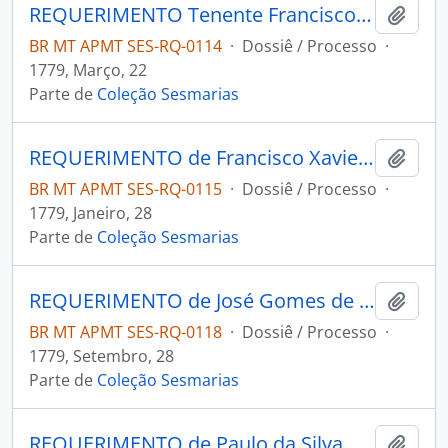
REQUERIMENTO Tenente Francisco Dias da Cruz Cordeiro ao Governador e Capitão-General da Capitania de Mato Grosso Luís de Albuquerque de Melo Pereira e Cáceres.
Adici
BR MT APMT SES-RQ-0114
·
Dossiê / Processo
·
1779, Março, 22
Parte de
Coleção Sesmarias
REQUERIMENTO de Francisco Xavier de Carvalho ao Governador e Capitão-General de Mato Grosso Luís de Albuquerque de Melo Pereira e Cáceres.
Adici
BR MT APMT SES-RQ-0115
·
Dossiê / Processo
·
1779, Janeiro, 28
Parte de
Coleção Sesmarias
REQUERIMENTO de José Gomes de Barros ao Governador e Capitão-General da Capitania de Mato Grosso Luiz de Albuquerque de Melo Pereira e Cáceres.
Adici
BR MT APMT SES-RQ-0118
·
Dossiê / Processo
·
1779, Setembro, 28
Parte de
Coleção Sesmarias
REQUERIMENTO de Paulo da Silva Coelho ao Governador e Capitão-General da Capitania de Mato Grosso Luiz de Albuquerque de Melo Pereira e Cáceres.
Adici