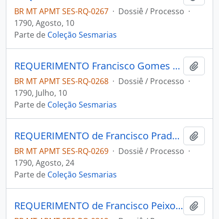
BR MT APMT SES-RQ-0267
·
Dossiê / Processo
·
1790, Agosto, 10
Parte de
Coleção Sesmarias
REQUERIMENTO Francisco Gomes da Silva ao Governador e Capitão-General da Capitania de Mato Grosso João de Albuquerque de Melo Pereira e Cáceres.
Adici
BR MT APMT SES-RQ-0268
·
Dossiê / Processo
·
1790, Julho, 10
Parte de
Coleção Sesmarias
REQUERIMENTO de Francisco Prado Siqueira, Maria Inácia do Prado e Izabel Maria do Nascimento ao Governador e Capitão-General da Capitania de Mato Grosso João de Albuquerque de Melo Pereira e Cáceres.
Adici
BR MT APMT SES-RQ-0269
·
Dossiê / Processo
·
1790, Agosto, 24
Parte de
Coleção Sesmarias
REQUERIMENTO de Francisco Peixoto de Azevedo ao Governador e Capitão-General da Capitania de Mato Grosso João de Albuquerque de Melo Pereira e Cáceres.
Adici