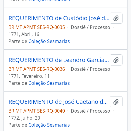
REQUERIMENTO de Custódio José da Silva e Francisco de Paula Correa ao Governador e Capitão-General da Capitania de Mato Grosso Luiz Pinto de Souza Coutinho.
Adici
BR MT APMT SES-RQ-0035
·
Dossiê / Processo
·
1771, Abril, 16
Parte de
Coleção Sesmarias
REQUERIMENTO de Leandro Garcia Leite ao Governador e Capitão-General da Capitania de Mato Grosso Luiz Pinto de Souza Coutinho.
Adici
BR MT APMT SES-RQ-0036
·
Dossiê / Processo
·
1771, Fevereiro, 11
Parte de
Coleção Sesmarias
REQUERIMENTO de José Caetano da Fonseca ao Governador e Capitão-General da Capitania de Mato Grosso Luiz Pinto de Souza Coutinho.
Adici
BR MT APMT SES-RQ-0040
·
Dossiê / Processo
·
1772, Julho, 20
Parte de
Coleção Sesmarias