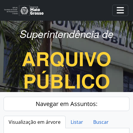
Skip to main content
Togg
Superintendência de
ARQUIVO
PÚBLICO
Navegar em Assuntos:
Visualização em árvore
Listar
Buscar