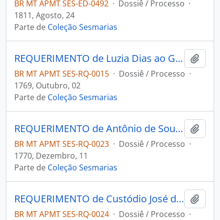
BR MT APMT SES-ED-0492
·
Dossiê / Processo
·
1811, Agosto, 24
Parte de
Coleção Sesmarias
REQUERIMENTO de Luzia Dias ao Governador e Capitão-General da Capitania de Mato Grosso Luiz Pinto de Souza Coutinho.
Adici
BR MT APMT SES-RQ-0015
·
Dossiê / Processo
·
1769, Outubro, 02
Parte de
Coleção Sesmarias
REQUERIMENTO de Antônio de Souza Azevedo ao Governador e Capitão-General da Capitania de Mato Grosso Luiz Pinto de Souza Coutinho.
Adici
BR MT APMT SES-RQ-0023
·
Dossiê / Processo
·
1770, Dezembro, 11
Parte de
Coleção Sesmarias
REQUERIMENTO de Custódio José da Silva e Francisco de Paula Corrêa ao Governador e Capitão-General da Capitania de Mato Grosso Luiz Pinto de Souza Coutinho.
Adici
BR MT APMT SES-RQ-0024
·
Dossiê / Processo
·