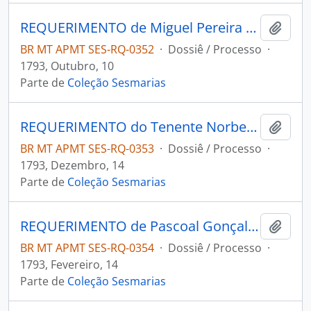
REQUERIMENTO de Miguel Pereira [Cardoso] ao Governador e Capitão-General da Capitania de Mato Grosso João de Albuquerque de Melo Pereira e Cáceres.
Adici
BR MT APMT SES-RQ-0352
·
Dossiê / Processo
·
1793, Outubro, 10
Parte de
Coleção Sesmarias
REQUERIMENTO do Tenente Norberto Cardoso de Figueiredo ao Governador e Capitão-General da Capitania de Mato Grosso João de Albuquerque de Melo Pereira e Cáceres.
Adici
BR MT APMT SES-RQ-0353
·
Dossiê / Processo
·
1793, Dezembro, 14
Parte de
Coleção Sesmarias
REQUERIMENTO de Pascoal Gonçalves ao Governador e Capitão-General da Capitania de Mato Grosso João de Albuquerque de Melo Pereira e Cáceres.
Adici
BR MT APMT SES-RQ-0354
·
Dossiê / Processo
·
1793, Fevereiro, 14
Parte de
Coleção Sesmarias