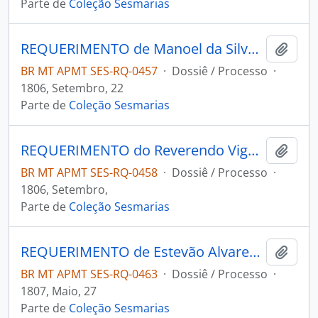
Parte de
Coleção Sesmarias
REQUERIMENTO de Manoel da Silva Ferreira à 3ª Junta Governativa da Capitania de Mato Grosso.
Adici
BR MT APMT SES-RQ-0457
·
Dossiê / Processo
·
1806, Setembro, 22
Parte de
Coleção Sesmarias
REQUERIMENTO do Reverendo Vigário da Vila do Cuiabá Manoel Alvares da Cunha à 3ª Junta Governativa da Capitania de Mato Grosso.
Adici
BR MT APMT SES-RQ-0458
·
Dossiê / Processo
·
1806, Setembro,
Parte de
Coleção Sesmarias
REQUERIMENTO de Estevão Alvares Corrêa a 3ª Junta Governativa da Capitania de Mato Grosso.
Adici
BR MT APMT SES-RQ-0463
·
Dossiê / Processo
·
1807, Maio, 27
Parte de
Coleção Sesmarias