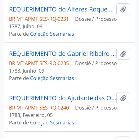
REQUERIMENTO do Alferes Roque da Costa e Faria ao Governador e Capitão-General da Capitania de Mato Grosso Luiz de Albuquerque de Melo Pereira e Cáceres.
Adici
BR MT APMT SES-RQ-0231
·
Dossiê / Processo
·
1787, Julho, 09
Parte de
Coleção Sesmarias
REQUERIMENTO de Gabriel Ribeiro da Silva ao Governador e Capitão-General da Capitania de Mato Grosso Luiz de Albuquerque de Melo Pereira e Cáceres.
Adici
BR MT APMT SES-RQ-0235
·
Dossiê / Processo
·
1788, Junho, 09
Parte de
Coleção Sesmarias
REQUERIMENTO do Ajudante das Ordens Victorino Lopes de Macedo ao Governador e Capitão-General da Capitania de Mato Grosso Luiz de Albuquerque de Melo Pereira e Cáceres.
Adici
BR MT APMT SES-RQ-0240
·
Dossiê / Processo
·
1788, Fevereiro, 05
Parte de
Coleção Sesmarias