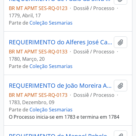
BR MT APMT SES-RQ-0123
·
Dossiê / Processo
·
1779, Abril, 17
Parte de
Coleção Sesmarias
REQUERIMENTO do Alferes José Caetano da Fonseca ao Governador e Capitão-General da Capitania de Mato Grosso Luís de Albuquerque de Melo Pereira e Cáceres.
Adici
BR MT APMT SES-RQ-0133
·
Dossiê / Processo
·
1780, Março, 20
Parte de
Coleção Sesmarias
REQUERIMENTO de João Moreira Arouca para o Governador e Capitão-General da Capitania de Mato Grosso Luís de Albuquerque de Melo Pereira e Cáceres.
Adici
BR MT APMT SES-RQ-0173
·
Dossiê / Processo
·
1783, Dezembro, 09
Parte de
Coleção Sesmarias
O Processo inicia-se em 1783 e termina em 1784