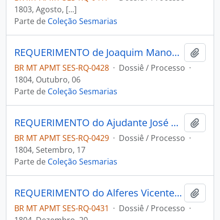
1803, Agosto, [...]
Parte de
Coleção Sesmarias
REQUERIMENTO de Joaquim Manoel de Moura ao Governador e Capitão-General da Capitania de Mato Grosso Manoel Carlos de Abreu e Menezes.
Adici
BR MT APMT SES-RQ-0428
·
Dossiê / Processo
·
1804, Outubro, 06
Parte de
Coleção Sesmarias
REQUERIMENTO do Ajudante José de Godoi Moreira à 2ª Junta Governativa da capitania de Mato Grosso.
Adici
BR MT APMT SES-RQ-0429
·
Dossiê / Processo
·
1804, Setembro, 17
Parte de
Coleção Sesmarias
REQUERIMENTO do Alferes Vicente Marques de Oliveira ao Governador e Capitão-General da Capitania de Mato Grosso Manoel Carlos de Abreu e Menezes.
Adici
BR MT APMT SES-RQ-0431
·
Dossiê / Processo
·