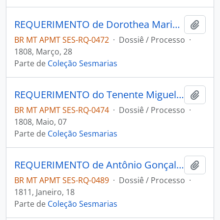
REQUERIMENTO de Dorothea Maria da Conceição ao Governador e Capitão-General da Capitania de Mato Grosso João Carlos Augusto D' Oeynhausen e Gravemberg.
Adici
BR MT APMT SES-RQ-0472
·
Dossiê / Processo
·
1808, Março, 28
Parte de
Coleção Sesmarias
REQUERIMENTO do Tenente Miguel Ângelo de Oliveira ao Governador e Capitão-General da Capitania de Mato Grosso João Carlos Augusto D' Oeynhausen e Gravemberg.
Adici
BR MT APMT SES-RQ-0474
·
Dossiê / Processo
·
1808, Maio, 07
Parte de
Coleção Sesmarias
REQUERIMENTO de Antônio Gonçalves de Paula ao Governador e Capitão-General da Capitania de Mato Grosso João Carlos Augusto D' Oeynhausen e Gravemberg.
Adici
BR MT APMT SES-RQ-0489
·
Dossiê / Processo
·
1811, Janeiro, 18
Parte de
Coleção Sesmarias