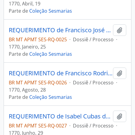
1770, Abril, 19
Parte de
Coleção Sesmarias
REQUERIMENTO de Francisco José Batista ao Governador e Capitão-General da Capitania de Mato Grosso Luiz Pinto de Souza Coutinho.
Adici
BR MT APMT SES-RQ-0025
·
Dossiê / Processo
·
1770, Janeiro, 25
Parte de
Coleção Sesmarias
REQUERIMENTO de Francisco Rodrigues da Silva ao [Governador e Capitão-General da Capitania de Mato Grosso Luiz Pinto de Souza Coutinho].
Adici
BR MT APMT SES-RQ-0026
·
Dossiê / Processo
·
1770, Agosto, 28
Parte de
Coleção Sesmarias
REQUERIMENTO de Isabel Cubas de Moraes ao [Governador e Capitão-General da Capitania de Mato Grosso Luiz Pinto de Souza Coutinho].
Adici
BR MT APMT SES-RQ-0027
·
Dossiê / Processo
·
1770, Junho, 29