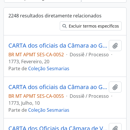
2248 resultados diretamente relacionados
Excluir termos específicos
CARTA dos oficiais da Câmara ao Governador e Capitão-General da Capitania de Mato Grosso Luiz de Albuquerque de Melo Pereira e Cáceres, informando sobre o pedido de Francisca de Paula Correa.
Adici
BR MT APMT SES-CA-0052
·
Dossiê / Processo
·
1773, Fevereiro, 20
Parte de
Coleção Sesmarias
CARTA dos oficiais da Câmara ao Governador e Capitão-General da Capitania de Mato Grosso Luiz de Albuquerque de Melo Pereira e Cáceres, a pedido de José da Silva Campos.
Adici
BR MT APMT SES-CA-0055
·
Dossiê / Processo
·
1773, Julho, 10
Parte de
Coleção Sesmarias
CARTA dos Oficiais da Câmara de Vila Bela ao Governador e Capitão-General da Capitania de Mato Grosso Luiz de Albuquerque de Melo Pereira e Cáceres sobre o pedido de Antônio Gonçalves Bragança.
Adici