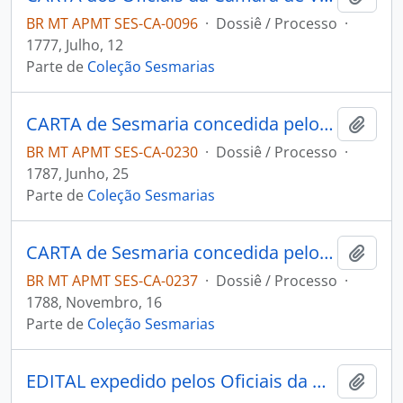
BR MT APMT SES-CA-0096
·
Dossiê / Processo
·
1777, Julho, 12
Parte de
Coleção Sesmarias
CARTA de Sesmaria concedida pelo Governador e Capitão-General da Capitania de Mato Grosso Luiz de Albuquerque de Melo Pereira e Cáceres para o Tenente Manoel da Luz [Taralhao].
Adici
BR MT APMT SES-CA-0230
·
Dossiê / Processo
·
1787, Junho, 25
Parte de
Coleção Sesmarias
CARTA de Sesmaria concedida pelo Governador e Capitão-General da Capitania de Mato Grosso Luiz de Albuquerque de Melo Pereira e Cáceres, ao Alferes Joaquim Rodrigues de Oliveira.
Adici
BR MT APMT SES-CA-0237
·
Dossiê / Processo
·
1788, Novembro, 16
Parte de
Coleção Sesmarias
EDITAL expedido pelos Oficiais da Câmara da Vila do Cuiabá ao Governador e Capitão-General da Capitania de Mato Grosso João Carlos Augusto D' Oeynhausen e Gravemberg, em resposta ao requerimento de Francisco de Paulo Correa.
Adici