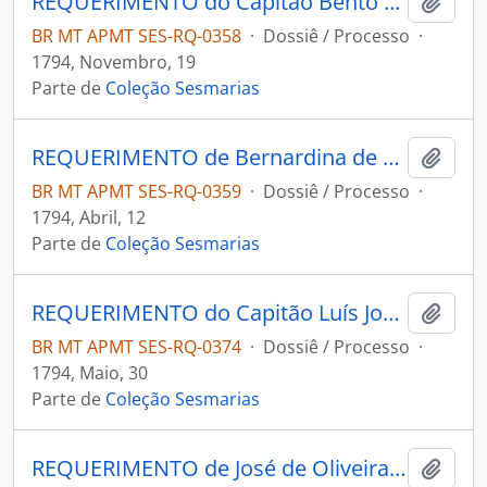
REQUERIMENTO do Capitão Bento da Silva Tavares ao Governador e Capitão-General da Capitania de Mato Grosso João de Albuquerque de Melo Pereira e Cáceres.
Adici
BR MT APMT SES-RQ-0358
·
Dossiê / Processo
·
1794, Novembro, 19
Parte de
Coleção Sesmarias
REQUERIMENTO de Bernardina de Sena Neves ao Governador e Capitão-General da Capitania de Mato Grosso João de Albuquerque de Melo Pereira e Cáceres.
Adici
BR MT APMT SES-RQ-0359
·
Dossiê / Processo
·
1794, Abril, 12
Parte de
Coleção Sesmarias
REQUERIMENTO do Capitão Luís José Pinto de Figueiredo ao Governador e Capitão-General da Capitania de Mato Grosso João de Albuquerque de Melo Pereira e Cáceres.
Adici
BR MT APMT SES-RQ-0374
·
Dossiê / Processo
·
1794, Maio, 30
Parte de
Coleção Sesmarias
REQUERIMENTO de José de Oliveira do Espírito Santo à Primeira Junta Governativa Provisória da Capitania de Mato Grosso.
Adici