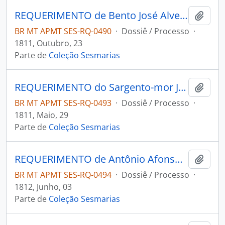
REQUERIMENTO de Bento José Alves Bastos ao Governador e Capitão-General da Capitania de Mato Grosso João Carlos Augusto D' Oeynhausen e Gravemberg.
Adici
BR MT APMT SES-RQ-0490
·
Dossiê / Processo
·
1811, Outubro, 23
Parte de
Coleção Sesmarias
REQUERIMENTO do Sargento-mor Jerônimo Joaquim Nunes ao Governador e Capitão-General da Capitania de Mato Grosso João Carlos Augusto D' Oeynhausen e Gravemberg.
Adici
BR MT APMT SES-RQ-0493
·
Dossiê / Processo
·
1811, Maio, 29
Parte de
Coleção Sesmarias
REQUERIMENTO de Antônio Afonso Ribeiro ao Governador e Capitão-General da Capitania de Mato Grosso João Carlos Augusto D' Oeynhausen e Gravemberg.
Adici
BR MT APMT SES-RQ-0494
·
Dossiê / Processo
·
1812, Junho, 03
Parte de
Coleção Sesmarias