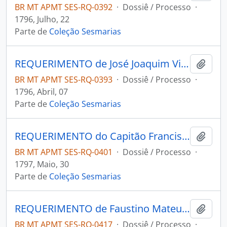
BR MT APMT SES-RQ-0392
·
Dossiê / Processo
·
1796, Julho, 22
Parte de
Coleção Sesmarias
REQUERIMENTO de José Joaquim Vieira Ramos à Primeira Junta Governativa Provisória da Capitania de Mato Grosso.
Adici
BR MT APMT SES-RQ-0393
·
Dossiê / Processo
·
1796, Abril, 07
Parte de
Coleção Sesmarias
REQUERIMENTO do Capitão Francisco Correia da Costa ao Governador e Capitão-General da Capitania de Mato Grosso Caetano Pinto de Miranda Montenegro.
Adici
BR MT APMT SES-RQ-0401
·
Dossiê / Processo
·
1797, Maio, 30
Parte de
Coleção Sesmarias
REQUERIMENTO de Faustino Mateus [Fernandes] para o Governador e Capitão-General da Capitania de Mato Grosso Caetano Pinto de Miranda e Montenegro.
Adici
BR MT APMT SES-RQ-0417
·
Dossiê / Processo
·