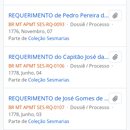
REQUERIMENTO de Pedro Pereira da Costa ao Governador e Capitão-General da Capitania de Mato Grosso Luiz de Albuquerque de Melo Pereira e Cáceres.
Adici
BR MT APMT SES-RQ-0093
·
Dossiê / Processo
·
1776, Novembro, 07
Parte de
Coleção Sesmarias
REQUERIMENTO do Capitão José da Silva ao Governador e Capitão-General da Capitania de Mato Grosso Luís de Albuquerque de Melo Pereira e Cáceres.
Adici
BR MT APMT SES-RQ-0106
·
Dossiê / Processo
·
1778, Junho, 04
Parte de
Coleção Sesmarias
REQUERIMENTO de José Gomes de Barros ao Governador e Capitão-General da Capitania de Mato Grosso Luís de Albuquerque de Melo Pereira e Cáceres.
Adici
BR MT APMT SES-RQ-0107
·
Dossiê / Processo
·
1778, Junho, 03
Parte de
Coleção Sesmarias