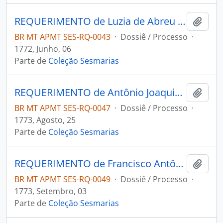
REQUERIMENTO de Luzia de Abreu de Godoi ao Governador e Capitão-General da Capitania de Mato Grosso Luiz de Albuquerque de Melo Pereira e Cáceres.
Adici
BR MT APMT SES-RQ-0043
·
Dossiê / Processo
·
1772, Junho, 06
Parte de
Coleção Sesmarias
REQUERIMENTO de Antônio Joaquim da Silva Freire ao Governador e Capitão-General da Capitania de Mato Grosso Luiz de Albuquerque de Melo Pereira e Cáceres.
Adici
BR MT APMT SES-RQ-0047
·
Dossiê / Processo
·
1773, Agosto, 25
Parte de
Coleção Sesmarias
REQUERIMENTO de Francisco Antônio de Souza ao Governador e Capitão-General da Capitania de Mato Grosso Luiz de Albuquerque de Melo Pereira e Cáceres.
Adici
BR MT APMT SES-RQ-0049
·
Dossiê / Processo
·
1773, Setembro, 03
Parte de
Coleção Sesmarias