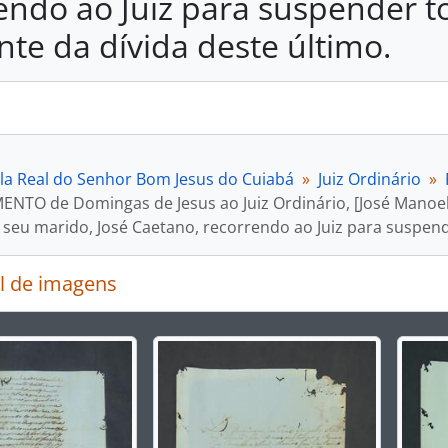
endo ao Juiz para suspender t
te da dívida deste último.
la Real do Senhor Bom Jesus do Cuiabá
Juiz Ordinário
NTO de Domingas de Jesus ao Juiz Ordinário, [José Manoel 
 seu marido, José Caetano, recorrendo ao Juiz para suspend
l de imagens
rar o slide atual deste carrossel, o título da descrição ex