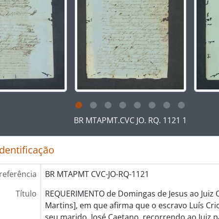
ar no link deste título da descrição a página de visualização
BR MTAPMT.CVC JO. RQ. 1121 1
identificação
referência
BR MTAPMT CVC-JO-RQ-1121
Título
REQUERIMENTO de Domingas de Jesus ao Juiz Or
Martins], em que afirma que o escravo Luís Cr
seu marido, José Caetano, recorrendo ao Juiz 