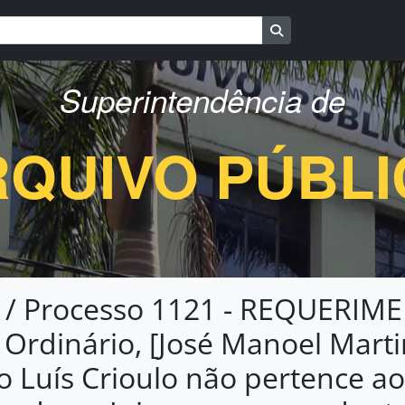
Busque na página d
Superintendência de
QUIVO PÚBL
 / Processo 1121 - REQUERIM
z Ordinário, [José Manoel Mart
o Luís Crioulo não pertence ao