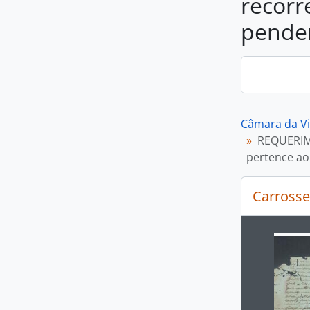
recorr
penden
Câmara da Vi
REQUERIME
pertence ao
Carrosse
Ao alte