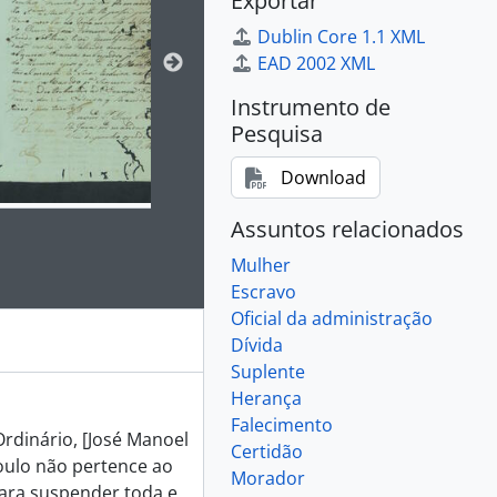
Exportar
Dublin Core 1.1 XML
EAD 2002 XML
Instrumento de
Pesquisa
Download
Assuntos relacionados
 da descrição deste objeto digital será aberta. O texto deste
Mulher
Escravo
Oficial da administração
Dívida
Suplente
Herança
Falecimento
dinário, [José Manoel
Certidão
ioulo não pertence ao
Morador
para suspender toda e