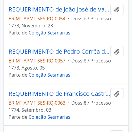
REQUERIMENTO de João José de Vasconcelos ao Governador e Capitão-General da Capitania de Mato Grosso Luiz de Albuquerque de Melo Pereira e Cáceres.
Adici
BR MT APMT SES-RQ-0054
·
Dossiê / Processo
·
1773, Novembro, 23
Parte de
Coleção Sesmarias
REQUERIMENTO de Pedro Corrêa de Campos ao Governador e Capitão-General da Capitania de Mato Grosso Luiz de Albuquerque de Melo Pereira e Cáceres.
Adici
BR MT APMT SES-RQ-0057
·
Dossiê / Processo
·
1773, Agosto, 05
Parte de
Coleção Sesmarias
REQUERIMENTO de Francisco Castro da Silveira ao Governador e Capitão-General da Capitania de Mato Grosso Luiz de Albuquerque de Melo Pereira e Cáceres.
Adici
BR MT APMT SES-RQ-0063
·
Dossiê / Processo
·
1774, Setembro, 03
Parte de
Coleção Sesmarias