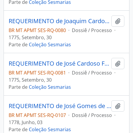
Parte de
Coleção Sesmarias
REQUERIMENTO de Joaquim Cardoso Fagundes Lourenço da Silva Fontes ao Governador e Capitão-General da Capitania de Mato Grosso Luiz de Albuquerque de Melo Pereira e Cáceres.
Adici
BR MT APMT SES-RQ-0080
·
Dossiê / Processo
·
1775, Setembro, 30
Parte de
Coleção Sesmarias
REQUERIMENTO de José Cardoso Fagundes ao Governador e Capitão-General da Capitania de Mato Grosso Luiz de Albuquerque de Melo Pereira e Cáceres.
Adici
BR MT APMT SES-RQ-0081
·
Dossiê / Processo
·
1775, Setembro, 30
Parte de
Coleção Sesmarias
REQUERIMENTO de José Gomes de Barros ao Governador e Capitão-General da Capitania de Mato Grosso Luís de Albuquerque de Melo Pereira e Cáceres.
Adici
BR MT APMT SES-RQ-0107
·
Dossiê / Processo
·
1778, Junho, 03
Parte de
Coleção Sesmarias