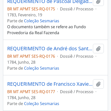
REQUERIMENTO de Pascoal Delgado Lobo para o Governador e Capitão-General da Capitania de Mato Grosso Luís de Albuquerque de Melo Pereira e Cáceres.
Adici
BR MT APMT SES-RQ-0175
·
Dossiê / Processo
·
1783, Fevereiro, 19
Parte de
Coleção Sesmarias
O documento também se refere ao Fundo
Provedoria da Real Fazenda
REQUERIMENTO de André dos Santos Ferreira ao Governador e Capitão-General da Capitania de Mato Grosso Luiz de Albuquerque de Melo Pereira e Cáceres.
Adici
BR MT APMT SES-RQ-0176
·
Dossiê / Processo
·
1784, Junho, 28
Parte de
Coleção Sesmarias
REQUERIMENTO de Francisco Xavier da Silva Pereira ao Governador e Capitão-General da Capitania de Mato Grosso Luiz de Albuquerque de Melo Pereira e Cáceres.
Adici
BR MT APMT SES-RQ-0177
·
Dossiê / Processo
·
1784, Junho, 28
Parte de
Coleção Sesmarias