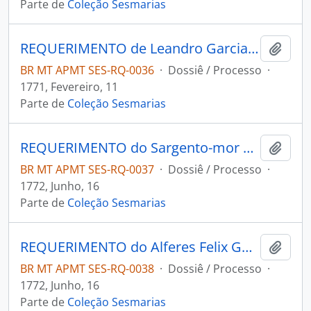
Parte de
Coleção Sesmarias
REQUERIMENTO de Leandro Garcia Leite ao Governador e Capitão-General da Capitania de Mato Grosso Luiz Pinto de Souza Coutinho.
Adici
BR MT APMT SES-RQ-0036
·
Dossiê / Processo
·
1771, Fevereiro, 11
Parte de
Coleção Sesmarias
REQUERIMENTO do Sargento-mor Antônio José Pinto de Figueiredo ao Governador e Capitão-General da Capitania de Mato Grosso Luiz Pinto de Souza Coutinho.
Adici
BR MT APMT SES-RQ-0037
·
Dossiê / Processo
·
1772, Junho, 16
Parte de
Coleção Sesmarias
REQUERIMENTO do Alferes Felix Gonçalves Neto ao Governador e Capitão-General da Capitania de Mato Grosso Luiz Pinto de Souza Coutinho.
Adici
BR MT APMT SES-RQ-0038
·
Dossiê / Processo
·
1772, Junho, 16
Parte de
Coleção Sesmarias