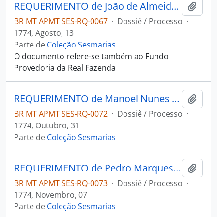
REQUERIMENTO de João de Almeida da Lara ao Governador e Capitão-General da Capitania de Mato Grosso Luiz de Albuquerque de Melo Pereira e Cáceres.
Adici
BR MT APMT SES-RQ-0067
·
Dossiê / Processo
·
1774, Agosto, 13
Parte de
Coleção Sesmarias
O documento refere-se também ao Fundo
Provedoria da Real Fazenda
REQUERIMENTO de Manoel Nunes de Brito ao Governador e Capitão-General da Capitania de Mato Grosso Luiz de Albuquerque de Melo Pereira e Cáceres.
Adici
BR MT APMT SES-RQ-0072
·
Dossiê / Processo
·
1774, Outubro, 31
Parte de
Coleção Sesmarias
REQUERIMENTO de Pedro Marques de Fontes ao Governador e Capitão-General da Capitania de Mato Grosso Luiz de Albuquerque de Melo Pereira e Cáceres.
Adici
BR MT APMT SES-RQ-0073
·
Dossiê / Processo
·
1774, Novembro, 07
Parte de
Coleção Sesmarias