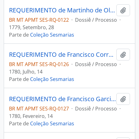
REQUERIMENTO de Martinho de Oliveira Neves ao Governador e Capitão-General da Capitania de Mato Grosso Luís de Albuquerque de Melo Pereira e Cáceres.
Adici
BR MT APMT SES-RQ-0122
·
Dossiê / Processo
·
1779, Setembro, 28
Parte de
Coleção Sesmarias
REQUERIMENTO de Francisco Correa da Costa ao Governador e Capitão-General da Capitania de Mato Grosso Luiz de Albuquerque de Melo Pereira e Cáceres.
Adici
BR MT APMT SES-RQ-0126
·
Dossiê / Processo
·
1780, Julho, 14
Parte de
Coleção Sesmarias
REQUERIMENTO de Francisco Garcia Velho Paes de Camargo ao Governador e Capitão-General da Capitania de Mato Grosso Luiz de Albuquerque de Melo Pereira e Cáceres.
Adici
BR MT APMT SES-RQ-0127
·
Dossiê / Processo
·
1780, Fevereiro, 14
Parte de
Coleção Sesmarias