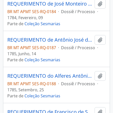
REQUERIMENTO de José Monteiro de Castro ao Governador e Capitão-General da Capitania de Mato Grosso Luiz de Albuquerque de Melo Pereira e Cáceres.
Adici
BR MT APMT SES-RQ-0184
·
Dossiê / Processo
·
1784, Fevereiro, 09
Parte de
Coleção Sesmarias
REQUERIMENTO de Antônio José da Silva ao Governador e Capitão-General da Capitania de Mato Grosso Luiz de Albuquerque de Melo Pereira e Cáceres.
Adici
BR MT APMT SES-RQ-0187
·
Dossiê / Processo
·
1785, Junho, 14
Parte de
Coleção Sesmarias
REQUERIMENTO do Alferes Antônio Xavier de Siqueira ao Governador e Capitão-General da Capitania de Mato Grosso Luiz de Albuquerque de Melo Pereira e Cáceres.
Adici
BR MT APMT SES-RQ-0188
·
Dossiê / Processo
·
1785, Setembro, 25
Parte de
Coleção Sesmarias
REQUERIMENTO de Francisco de Souza Alecrim ao Governador e Capitão-General da Capitania de Mato Grosso Luiz de Albuquerque de Melo Pereira e Cáceres.
Adici