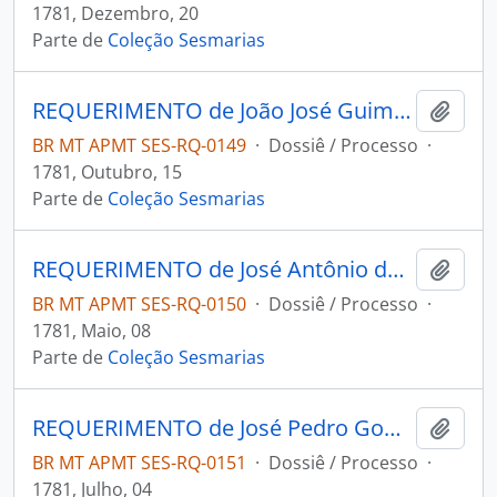
1781, Dezembro, 20
Parte de
Coleção Sesmarias
REQUERIMENTO de João José Guimarães ao Governador e Capitão-General da Capitania de Mato Grosso Luís de Albuquerque de Melo Pereira e Cáceres.
Adici
BR MT APMT SES-RQ-0149
·
Dossiê / Processo
·
1781, Outubro, 15
Parte de
Coleção Sesmarias
REQUERIMENTO de José Antônio da Rocha ao Governador e Capitão-General da Capitania de Mato Grosso Luís de Albuquerque de Melo Pereira e Cáceres.
Adici
BR MT APMT SES-RQ-0150
·
Dossiê / Processo
·
1781, Maio, 08
Parte de
Coleção Sesmarias
REQUERIMENTO de José Pedro Gomes ao Governador e Capitão-General da Capitania de Mato Grosso Luís de Albuquerque de Melo Pereira e Cáceres.
Adici
BR MT APMT SES-RQ-0151
·
Dossiê / Processo
·
1781, Julho, 04