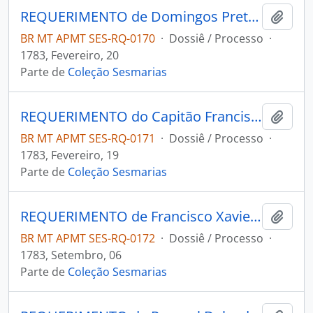
REQUERIMENTO de Domingos Preto Nobre para o Governador e Capitão-General da Capitania de Mato Grosso Luís de Albuquerque de Melo Pereira e Cáceres.
Adici
BR MT APMT SES-RQ-0170
·
Dossiê / Processo
·
1783, Fevereiro, 20
Parte de
Coleção Sesmarias
REQUERIMENTO do Capitão Francisco Rodrigues Silva para o Governador e Capitão-General da Capitania de Mato Grosso Luís de Albuquerque de Melo Pereira e Cáceres.
Adici
BR MT APMT SES-RQ-0171
·
Dossiê / Processo
·
1783, Fevereiro, 19
Parte de
Coleção Sesmarias
REQUERIMENTO de Francisco Xavier do Prado para o Governador e Capitão-General da Capitania de Mato Grosso Luís de Albuquerque de Melo Pereira e Cáceres.
Adici
BR MT APMT SES-RQ-0172
·
Dossiê / Processo
·
1783, Setembro, 06
Parte de
Coleção Sesmarias