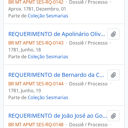
BR MT APMT SES-RQ-0142
·
Dossiê / Processo
·
Aprox. 1781, Dezembro, 01
Parte de
Coleção Sesmarias
REQUERIMENTO de Apolinário Oliveira Gago ao Governador e Capitão-General da Capitania de Mato Grosso Luís de Albuquerque de Melo Pereira e Cáceres.
Adici
BR MT APMT SES-RQ-0143
·
Dossiê / Processo
·
1781, Junho, 18
Parte de
Coleção Sesmarias
REQUERIMENTO de Bernardo da Cunha Chaves ao Governador e Capitão-General da Capitania de Mato Grosso Luís de Albuquerque de Melo Pereira e Cáceres.
Adici
BR MT APMT SES-RQ-0144
·
Dossiê / Processo
·
1781, Junho, 19
Parte de
Coleção Sesmarias
REQUERIMENTO de João José ao Governador e Capitão-General da Capitania de Mato Grosso Luis de Albuquerque de Melo Pereira e Cáceres.
Adici
BR MT APMT SES-RQ-0148
·
Dossiê / Processo
·