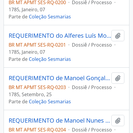
BR MT APMT SES-RQ-0200
·
Dossiê / Processo
·
1785, Janeiro, 07
Parte de
Coleção Sesmarias
REQUERIMENTO do Alferes Luís Monteiro Salgado ao Governador e Capitão-General da Capitania de Mato Grosso Luiz de Albuquerque de Melo Pereira e Cáceres.
Adici
BR MT APMT SES-RQ-0201
·
Dossiê / Processo
·
1785, Janeiro, 07
Parte de
Coleção Sesmarias
REQUERIMENTO de Manoel Gonçalves Netto ao Governador e Capitão-General da Capitania de Mato Grosso Luiz de Albuquerque de Melo Pereira e Cáceres.
Adici
BR MT APMT SES-RQ-0203
·
Dossiê / Processo
·
1785, Setembro, 25
Parte de
Coleção Sesmarias
REQUERIMENTO de Manoel Nunes de Brito Leme ao Governador e Capitão-General da Capitania de Mato Grosso Luiz de Albuquerque de Melo Pereira e Cáceres.
Adici
BR MT APMT SES-RQ-0204
·
Dossiê / Processo
·