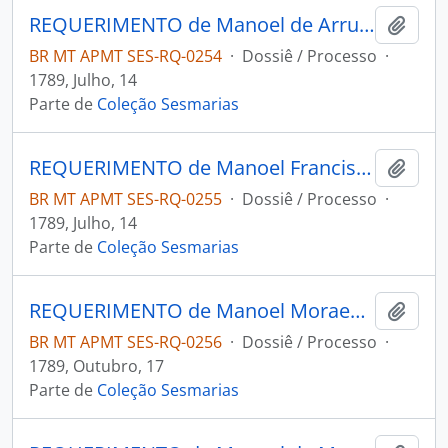
REQUERIMENTO de Manoel de Arruda e Sá ao Governador e Capitão-General da Capitania de Mato Grosso Luiz de Albuquerque de Melo Pereira e Cáceres.
Adici
BR MT APMT SES-RQ-0254
·
Dossiê / Processo
·
1789, Julho, 14
Parte de
Coleção Sesmarias
REQUERIMENTO de Manoel Francisco Rondon ao Governador e Capitão-General da Capitania de Mato Grosso Luiz de Albuquerque de Melo Pereira e Cáceres.
Adici
BR MT APMT SES-RQ-0255
·
Dossiê / Processo
·
1789, Julho, 14
Parte de
Coleção Sesmarias
REQUERIMENTO de Manoel Moraes da Silva ao Governador e Capitão-General da Capitania de Mato Grosso Luiz de Albuquerque de Melo Pereira e Cáceres.
Adici
BR MT APMT SES-RQ-0256
·
Dossiê / Processo
·
1789, Outubro, 17
Parte de
Coleção Sesmarias