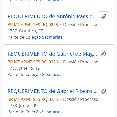
REQUERIMENTO de Antônio Paes de Campos ao Governador e Capitão-General da Capitania de Mato Grosso Luiz de Albuquerque de Melo Pereira e Cáceres.
Adici
BR MT APMT SES-RQ-0223
·
Dossiê / Processo
·
1787, Outubro, 27
Parte de
Coleção Sesmarias
REQUERIMENTO de Gabriel de Magalhães e Moraes ao Governador e Capitão-General da Capitania de Mato Grosso Luiz de Albuquerque de Melo Pereira e Cáceres.
Adici
BR MT APMT SES-RQ-0226
·
Dossiê / Processo
·
1787, Janeiro, 12
Parte de
Coleção Sesmarias
REQUERIMENTO de Gabriel Ribeiro da Silva ao Governador e Capitão-General da Capitania de Mato Grosso Luiz de Albuquerque de Melo Pereira e Cáceres.
Adici
BR MT APMT SES-RQ-0235
·
Dossiê / Processo
·
1788, Junho, 09
Parte de
Coleção Sesmarias