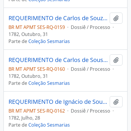
REQUERIMENTO de Carlos de Souza Correia ao Governador e Capitão-General da Capitania de Mato Grosso Luís de Albuquerque de Melo Pereira e Cáceres.
Adici
BR MT APMT SES-RQ-0159
·
Dossiê / Processo
·
1782, Outubro, 31
Parte de
Coleção Sesmarias
REQUERIMENTO de Carlos de Sousa Correia ao Governador e Capitão-General da Capitania de Mato Grosso Luís de Albuquerque de Melo Pereira e Cáceres.
Adici
BR MT APMT SES-RQ-0160
·
Dossiê / Processo
·
1782, Outubro, 31
Parte de
Coleção Sesmarias
REQUERIMENTO de Ignácio de Souza de Oliveira para o Governador e Capitão-General da Capitania de Mato Grosso Luís de Albuquerque de Melo Pereira e Cáceres.
Adici
BR MT APMT SES-RQ-0162
·
Dossiê / Processo
·
1782, Julho, 28
Parte de
Coleção Sesmarias