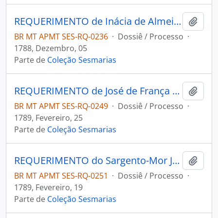
REQUERIMENTO de Inácia de Almeida ao Governador e Capitão-General da Capitania de Mato Grosso Luiz de Albuquerque de Melo Pereira e Cáceres.
Adici
BR MT APMT SES-RQ-0236
·
Dossiê / Processo
·
1788, Dezembro, 05
Parte de
Coleção Sesmarias
REQUERIMENTO de José de França e Silva ao Governador e Capitão-General da Capitania de mato Grosso Luiz de Albuquerque de Melo Pereira e Cáceres.
Adici
BR MT APMT SES-RQ-0249
·
Dossiê / Processo
·
1789, Fevereiro, 25
Parte de
Coleção Sesmarias
REQUERIMENTO do Sargento-Mor José Paes das Neves ao Governador e Capitão-General da Capitania de Mato Grosso Luiz de Albuquerque de Melo Pereira e Cáceres.
Adici
BR MT APMT SES-RQ-0251
·
Dossiê / Processo
·
1789, Fevereiro, 19
Parte de
Coleção Sesmarias