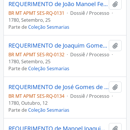
REQUERIMENTO de João Manoel Fernandes da Rocha ao Governador e Capitão-General da Capitania de Mato Grosso Luiz de Albuquerque de Melo Pereira e Cáceres.
Adici
BR MT APMT SES-RQ-0131
·
Dossiê / Processo
·
1780, Setembro, 25
Parte de
Coleção Sesmarias
REQUERIMENTO de Joaquim Gomes da Costa ao Governador e Capitão-General da Capitania de Mato Grosso Luiz de Albuquerque de Melo Pereira e Cáceres.
Adici
BR MT APMT SES-RQ-0132
·
Dossiê / Processo
·
1780, Setembro, 25
Parte de
Coleção Sesmarias
REQUERIMENTO de José Gomes de Barros ao Governador e Capitão-General da Capitania de Mato Grosso Luís de Albuquerque de Melo Pereira e Cáceres.
Adici
BR MT APMT SES-RQ-0134
·
Dossiê / Processo
·
1780, Outubro, 12
Parte de
Coleção Sesmarias
REQUERIMENTO de Manoel Joaquim Leite Penteado ao Governador e Capitão-General da Capitania de Mato Grosso Luís de Albuquerque de Melo Pereira e Cáceres.
Adici