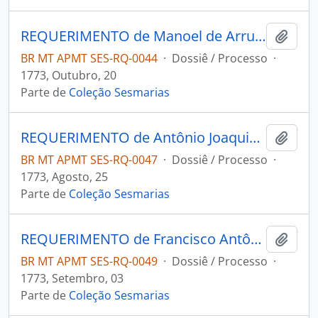
REQUERIMENTO de Manoel de Arruda e Sá ao Governador e Capitão-General da Capitania de Mato Grosso Luiz de Albuquerque de Melo Pereira e Cáceres.
Adici
BR MT APMT SES-RQ-0044
·
Dossiê / Processo
·
1773, Outubro, 20
Parte de
Coleção Sesmarias
REQUERIMENTO de Antônio Joaquim da Silva Freire ao Governador e Capitão-General da Capitania de Mato Grosso Luiz de Albuquerque de Melo Pereira e Cáceres.
Adici
BR MT APMT SES-RQ-0047
·
Dossiê / Processo
·
1773, Agosto, 25
Parte de
Coleção Sesmarias
REQUERIMENTO de Francisco Antônio de Souza ao Governador e Capitão-General da Capitania de Mato Grosso Luiz de Albuquerque de Melo Pereira e Cáceres.
Adici
BR MT APMT SES-RQ-0049
·
Dossiê / Processo
·
1773, Setembro, 03
Parte de
Coleção Sesmarias