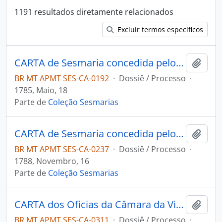
1191 resultados diretamente relacionados
Excluir termos específicos
CARTA de Sesmaria concedida pelo Governador e Capitão-General da Capitania de Mato Grosso Luiz de Albuquerque de Melo Pereira e Cáceres a Ignácio de Souza Oliveira.
Adici
BR MT APMT SES-CA-0192
·
Dossiê / Processo
·
1785, Maio, 18
Parte de
Coleção Sesmarias
CARTA de Sesmaria concedida pelo Governador e Capitão-General da Capitania de Mato Grosso Luiz de Albuquerque de Melo Pereira e Cáceres, ao Alferes Joaquim Rodrigues de Oliveira.
Adici
BR MT APMT SES-CA-0237
·
Dossiê / Processo
·
1788, Novembro, 16
Parte de
Coleção Sesmarias
CARTA dos Oficias da Câmara da Vila do Cuiabá ao Governador e Capitão-General da Capitania de Mato Grosso João de Albuquerque de Melo Pereira e Cáceres informando a respeito do pedido de Floriano de Souza Neves.
Adici
BR MT APMT SES-CA-0311
·
Dossiê / Processo
·