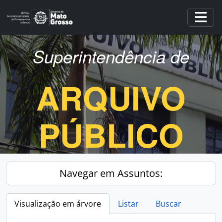
Skip to main content
Togg
Superintendência de
ARQUIVO
PÚBLICO
Navegar em Assuntos:
Visualização em árvore
Listar
Buscar