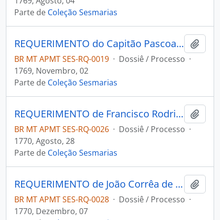
1769, Agosto, 04
Parte de
Coleção Sesmarias
REQUERIMENTO do Capitão Pascoal Delgado Lemos ao Governador e Capitão-General da Capitania de Mato Grosso Luiz Pinto de Souza Coutinho.
Adici
BR MT APMT SES-RQ-0019
·
Dossiê / Processo
·
1769, Novembro, 02
Parte de
Coleção Sesmarias
REQUERIMENTO de Francisco Rodrigues da Silva ao [Governador e Capitão-General da Capitania de Mato Grosso Luiz Pinto de Souza Coutinho].
Adici
BR MT APMT SES-RQ-0026
·
Dossiê / Processo
·
1770, Agosto, 28
Parte de
Coleção Sesmarias
REQUERIMENTO de João Corrêa de Lemos ao [Governador e Capitão-General da Capitania de Mato Grosso Luiz Pinto de Souza Coutinho].
Adici
BR MT APMT SES-RQ-0028
·
Dossiê / Processo
·
1770, Dezembro, 07