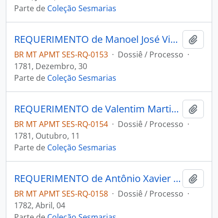
Parte de
Coleção Sesmarias
REQUERIMENTO de Manoel José Vieira ao Governador e Capitão-General da Capitania de Mato Grosso Luís de Albuquerque de Melo Pereira e Cáceres.
Adici
BR MT APMT SES-RQ-0153
·
Dossiê / Processo
·
1781, Dezembro, 30
Parte de
Coleção Sesmarias
REQUERIMENTO de Valentim Martins da Cruz ao Governador e Capitão-General da Capitania de Mato Grosso Luís de Albuquerque de Melo Pereira e Cáceres.
Adici
BR MT APMT SES-RQ-0154
·
Dossiê / Processo
·
1781, Outubro, 11
Parte de
Coleção Sesmarias
REQUERIMENTO de Antônio Xavier de Moura ao Governador e Capitão-General da Capitania de Mato Grosso Luís de Albuquerque de Melo Pereira e Cáceres.
Adici
BR MT APMT SES-RQ-0158
·
Dossiê / Processo
·
1782, Abril, 04
Parte de
Coleção Sesmarias