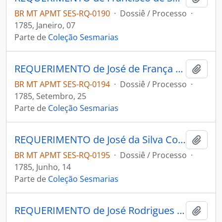
BR MT APMT SES-RQ-0190
·
Dossiê / Processo
·
1785, Janeiro, 07
Parte de
Coleção Sesmarias
REQUERIMENTO de José de França Silva ao Governador e Capitão-General da Capitania de Mato Grosso Luiz de Albuquerque de Melo Pereira e Cáceres.
Adici
BR MT APMT SES-RQ-0194
·
Dossiê / Processo
·
1785, Setembro, 25
Parte de
Coleção Sesmarias
REQUERIMENTO de José da Silva Coelho ao Governador e Capitão-General da Capitania de Mato Grosso Luiz de Albuquerque de Melo Pereira e Cáceres.
Adici
BR MT APMT SES-RQ-0195
·
Dossiê / Processo
·
1785, Junho, 14
Parte de
Coleção Sesmarias
REQUERIMENTO de José Rodrigues Correa Leal ao Governador e Capitão-General da Capitania de Mato Grosso Luiz de Albuquerque de Melo Pereira e Cáceres.
Adici