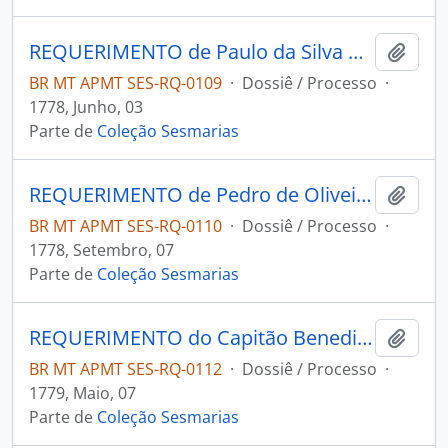
REQUERIMENTO de Paulo da Silva Coelho ao Governador e Capitão-General da Capitania de Mato Grosso Luís de Albuquerque de Melo Pereira e Cáceres.
Adici
BR MT APMT SES-RQ-0109
·
Dossiê / Processo
·
1778, Junho, 03
Parte de
Coleção Sesmarias
REQUERIMENTO de Pedro de Oliveira ao Governador e Capitão-General da Capitania de Mato Grosso Luís de Albuquerque de Melo Pereira e Cáceres.
Adici
BR MT APMT SES-RQ-0110
·
Dossiê / Processo
·
1778, Setembro, 07
Parte de
Coleção Sesmarias
REQUERIMENTO do Capitão Benedito do Amaral Coutinho ao Governador e Capitão-General da Capitania da Mato Grosso Luís de Albuquerque de Melo Pereira e Cáceres.
Adici
BR MT APMT SES-RQ-0112
·
Dossiê / Processo
·
1779, Maio, 07
Parte de
Coleção Sesmarias