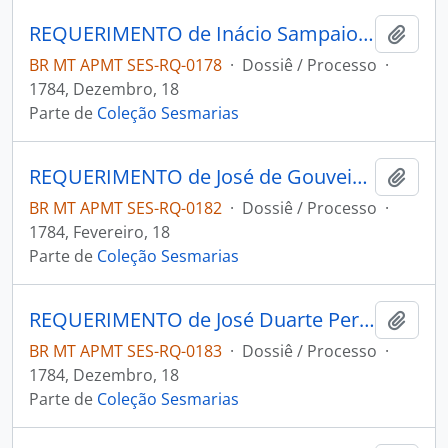
REQUERIMENTO de Inácio Sampaio Couto ao Governador e Capitão-General da Capitania de Mato Grosso Luiz de Albuquerque de Melo Pereira e Cáceres.
Adici
BR MT APMT SES-RQ-0178
·
Dossiê / Processo
·
1784, Dezembro, 18
Parte de
Coleção Sesmarias
REQUERIMENTO de José de Gouveia Sá ao Governador e Capitão-General da Capitania de Mato Grosso Luiz de Albuquerque de Melo Pereira e Cáceres.
Adici
BR MT APMT SES-RQ-0182
·
Dossiê / Processo
·
1784, Fevereiro, 18
Parte de
Coleção Sesmarias
REQUERIMENTO de José Duarte Pereira ao Governador e Capitão-General da Capitania de Mato Grosso Luiz de Albuquerque de Melo Pereira e Cáceres.
Adici
BR MT APMT SES-RQ-0183
·
Dossiê / Processo
·
1784, Dezembro, 18
Parte de
Coleção Sesmarias