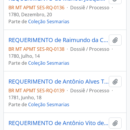
BR MT APMT SES-RQ-0136
·
Dossiê / Processo
·
1780, Dezembro, 20
Parte de
Coleção Sesmarias
REQUERIMENTO de Raimundo da Costa de Magalhães ao Governador e Capitão-General da Capitania de Mato Grosso Luís de Albuquerque de Melo Pereira e Cáceres.
Adici
BR MT APMT SES-RQ-0138
·
Dossiê / Processo
·
1780, Julho, 14
Parte de
Coleção Sesmarias
REQUERIMENTO de Antônio Alves Torres ao Governador e Capitão-General da Capitania de Mato Grosso Luís de Albuquerque de Melo Pereira e Cáceres.
Adici
BR MT APMT SES-RQ-0139
·
Dossiê / Processo
·
1781, Junho, 18
Parte de
Coleção Sesmarias
REQUERIMENTO de Antônio Vito de Morais ao Governador e Capitão-General da Capitania de Mato Grosso Luís de Albuquerque de Melo Pereira e Cáceres.
Adici