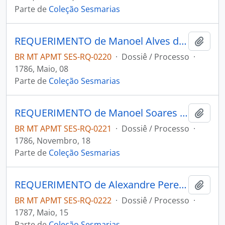
Parte de
Coleção Sesmarias
REQUERIMENTO de Manoel Alves da Câmara ao Governador e Capitão-General da Capitania de Mato Grosso Luiz de Albuquerque de Melo Pereira e Cáceres.
Adici
BR MT APMT SES-RQ-0220
·
Dossiê / Processo
·
1786, Maio, 08
Parte de
Coleção Sesmarias
REQUERIMENTO de Manoel Soares de Melo ao Governador e Capitão-General da Capitania de Mato Grosso Luiz de Albuquerque de Melo Pereira e Cáceres.
Adici
BR MT APMT SES-RQ-0221
·
Dossiê / Processo
·
1786, Novembro, 18
Parte de
Coleção Sesmarias
REQUERIMENTO de Alexandre Pereira Gaspar ao Governador e Capitão-General da Capitania de Mato Grosso Luiz de Albuquerque de Melo Pereira e Cáceres.
Adici
BR MT APMT SES-RQ-0222
·
Dossiê / Processo
·
1787, Maio, 15
Parte de
Coleção Sesmarias