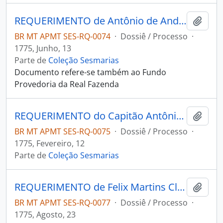
REQUERIMENTO de Antônio de Andrade e Mendonça ao Governador e Capitão-General da Capitania de Mato Grosso Luiz de Albuquerque de Melo Pereira e Cáceres.
Adici
BR MT APMT SES-RQ-0074
·
Dossiê / Processo
·
1775, Junho, 13
Parte de
Coleção Sesmarias
Documento refere-se também ao Fundo
Provedoria da Real Fazenda
REQUERIMENTO do Capitão Antônio de Mello de Arruda ao Governador e Capitão-General da Capitania de Mato Grosso Luiz de Albuquerque de Melo Pereira e Cáceres.
Adici
BR MT APMT SES-RQ-0075
·
Dossiê / Processo
·
1775, Fevereiro, 12
Parte de
Coleção Sesmarias
REQUERIMENTO de Felix Martins Claro ao Governador e Capitão-General da Capitania de Mato Grosso Luiz de Albuquerque de Melo Pereira e Cáceres.
Adici
BR MT APMT SES-RQ-0077
·
Dossiê / Processo
·
1775, Agosto, 23