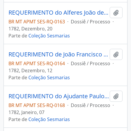
REQUERIMENTO do Alferes João de Souza Vaz Canavarros para o Governador e Capitão-General da Capitania de Mato Grosso Luís de Albuquerque de Melo Pereira e Cáceres.
Adici
BR MT APMT SES-RQ-0163
·
Dossiê / Processo
·
1782, Dezembro, 20
Parte de
Coleção Sesmarias
REQUERIMENTO de João Francisco para o Governador e Capitão-General da Capitania de Mato Grosso Luís de Albuquerque de Melo Pereira e Cáceres.
Adici
BR MT APMT SES-RQ-0164
·
Dossiê / Processo
·
1782, Dezembro, 12
Parte de
Coleção Sesmarias
REQUERIMENTO do Ajudante Paulo Fernandes Machado para o Governador e Capitão-General da Capitania de Mato Grosso Luís de Albuquerque de Melo Pereira e Cáceres.
Adici
BR MT APMT SES-RQ-0168
·
Dossiê / Processo
·
1782, Janeiro, 07
Parte de
Coleção Sesmarias