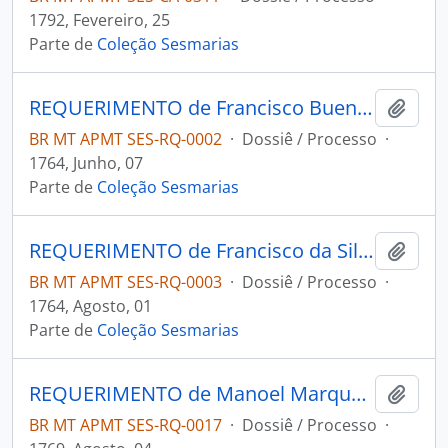
1792, Fevereiro, 25
Parte de
Coleção Sesmarias
REQUERIMENTO de Francisco Bueno da Silva ao Governador e Capitão-General da Capitania de Mato Grosso Antônio Rolim de Moura.
Adici
BR MT APMT SES-RQ-0002
·
Dossiê / Processo
·
1764, Junho, 07
Parte de
Coleção Sesmarias
REQUERIMENTO de Francisco da Silva Ribeiro ao Governador e Capitão-General da Capitania de Mato Grosso Antônio Rolim de Moura.
Adici
BR MT APMT SES-RQ-0003
·
Dossiê / Processo
·
1764, Agosto, 01
Parte de
Coleção Sesmarias
REQUERIMENTO de Manoel Marques de Ávilla ao Governador e Capitão-General da Capitania de Mato Grosso Luiz Pinto de Souza Coutinho.
Adici
BR MT APMT SES-RQ-0017
·
Dossiê / Processo
·