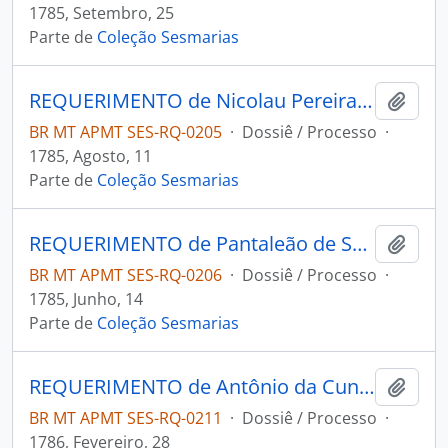
1785, Setembro, 25
Parte de
Coleção Sesmarias
REQUERIMENTO de Nicolau Pereira da Mota ao Governador e Capitão-General da Capitania de Mato Grosso Luiz de Albuquerque de Melo Pereira e Cáceres.
Adici
BR MT APMT SES-RQ-0205
·
Dossiê / Processo
·
1785, Agosto, 11
Parte de
Coleção Sesmarias
REQUERIMENTO de Pantaleão de Santo Agostinho ao Governador e Capitão-General da Capitania de Mato Grosso Luiz de Albuquerque de Melo Pereira e Cáceres.
Adici
BR MT APMT SES-RQ-0206
·
Dossiê / Processo
·
1785, Junho, 14
Parte de
Coleção Sesmarias
REQUERIMENTO de Antônio da Cunha ao Governador e Capitão-General da Capitania de Mato Grosso Luiz de Albuquerque de Melo Pereira e Cáceres.
Adici
BR MT APMT SES-RQ-0211
·
Dossiê / Processo
·
1786, Fevereiro, 28