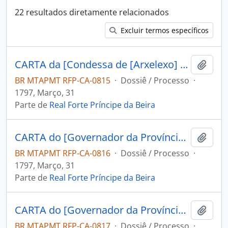
22 resultados diretamente relacionados
Excluir termos específicos
CARTA da [Condessa de [Arxelexo] D. Maria Rosa ao Capitão Engenheiro e Comandante do Forte Príncipe da Beira José Pinheiro de Lacerda.
Adici
BR MTAPMT RFP-CA-0815
·
Dossiê / Processo
·
1797, Março, 31
Parte de
Real Forte Príncipe da Beira
CARTA do [Governador da Província de Mochos] Miguel [Zamora Freviño Nassare Manrique de Lara] ao Comandante do Forte Príncipe da Beira José Pinheiro de Lacerda.
Adici
BR MTAPMT RFP-CA-0816
·
Dossiê / Processo
·
1797, Março, 31
Parte de
Real Forte Príncipe da Beira
CARTA do [Governador da Província de Mochos] Miguel [Zamora Freviño Nassare Manrique de Lara] ao Capitão Engenheiro e Comandante do Forte Príncipe da Beira José Pinheiro de Lacerda.
Adici
BR MTAPMT RFP-CA-0817
·
Dossiê / Processo
·