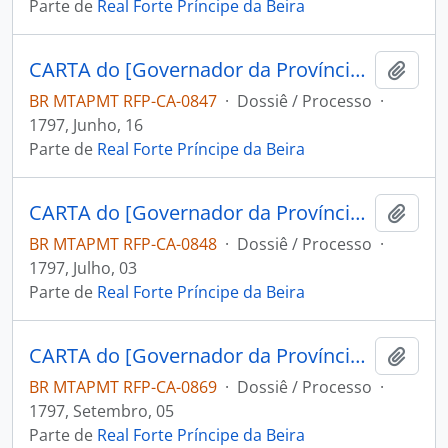
Parte de
Real Forte Príncipe da Beira
CARTA do [Governador da Província de Mochos] Miguel Zamora Freviño Nassare Manrique de Lara ao Capitão Engenheiro e Comandante do Forte Príncipe da Beira José Pinheiro de Lacerda.
Adici
BR MTAPMT RFP-CA-0847
·
Dossiê / Processo
·
1797, Junho, 16
Parte de
Real Forte Príncipe da Beira
CARTA do [Governador da Província de Mochos] Miguel Zamora Freviño Nassare Manrique de Lara ao Capitão Engenheiro e Comandante do Forte Príncipe da Beira José Pinheiro de Lacerda.
Adici
BR MTAPMT RFP-CA-0848
·
Dossiê / Processo
·
1797, Julho, 03
Parte de
Real Forte Príncipe da Beira
CARTA do [Governador da Província de Mochos] Miguel Zamora Ferviño Nassare Manrique de Lara ao Comandante do Forte Príncipe da Beira [José Manoel Cardoso da Cunha].
Adici
BR MTAPMT RFP-CA-0869
·
Dossiê / Processo
·
1797, Setembro, 05
Parte de
Real Forte Príncipe da Beira