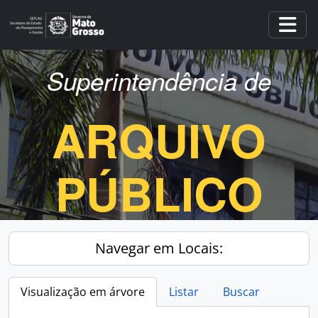
Skip to main content
Togg
Superintendência de
ARQUIVO
PÚBLICO
Navegar em Locais:
Visualização em árvore
Listar
Buscar