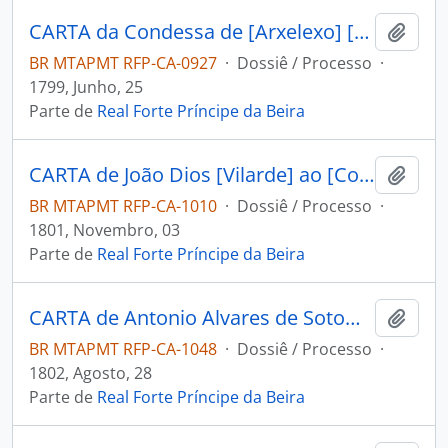
CARTA da Condessa de [Arxelexo] [D. Maria Rosa] ao [Comandante do Forte Príncipe da Beira] Joseph Manoel Cardoso da Cunha.
Adici
BR MTAPMT RFP-CA-0927
·
Dossiê / Processo
·
1799, Junho, 25
Parte de
Real Forte Príncipe da Beira
CARTA de João Dios [Vilarde] ao [Comandante do Forte Príncipe da Beira] Joseph Manoel Cardoso da Cunha.
Adici
BR MTAPMT RFP-CA-1010
·
Dossiê / Processo
·
1801, Novembro, 03
Parte de
Real Forte Príncipe da Beira
CARTA de Antonio Alvares de Sotomayor ao [Sargento Mor Comandante do Forte Príncipe da Beira] Joseph Manoel Cardozo da Cunha.
Adici
BR MTAPMT RFP-CA-1048
·
Dossiê / Processo
·
1802, Agosto, 28
Parte de
Real Forte Príncipe da Beira