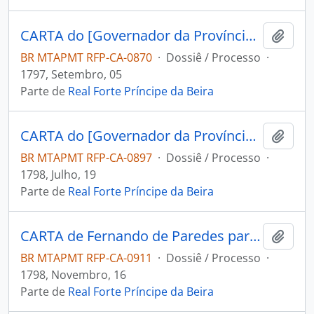
CARTA do [Governador da Província de Mochos] Miguel Zamora Freviño Nassare Manrique de Lara ao Comandante do Forte Príncipe da Beira José Manoel Cardoso da Cunha.
Adici
BR MTAPMT RFP-CA-0870
·
Dossiê / Processo
·
1797, Setembro, 05
Parte de
Real Forte Príncipe da Beira
CARTA do [Governador da Província de Mochos] Miguel Zamora Freviño Nassare Manrique de Lara ao Comandante do Forte Príncipe da Beira José Manoel Cardoso da Cunha.
Adici
BR MTAPMT RFP-CA-0897
·
Dossiê / Processo
·
1798, Julho, 19
Parte de
Real Forte Príncipe da Beira
CARTA de Fernando de Paredes para o [Comandante do Forte Príncipe da Beira] José Manoel Cardoso da Cunha.
Adici
BR MTAPMT RFP-CA-0911
·
Dossiê / Processo
·
1798, Novembro, 16
Parte de
Real Forte Príncipe da Beira