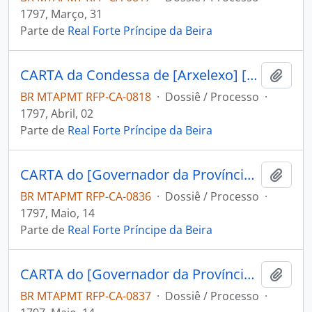
1797, Março, 31
Parte de
Real Forte Príncipe da Beira
CARTA da Condessa de [Arxelexo] [D. Maria Rosa...] ao Capitão Engenheiro e Comandante do Forte Príncipe da Beira José Pinheiro de Lacerda.
Adici
BR MTAPMT RFP-CA-0818
·
Dossiê / Processo
·
1797, Abril, 02
Parte de
Real Forte Príncipe da Beira
CARTA do [Governador da Província de Mochos] Miguel Zamora Freviño Nassare Manrique de Lara ao Capitão Engenheiro e Comandante do Forte Príncipe da Beira Jose Pinheiro de Lacerda.
Adici
BR MTAPMT RFP-CA-0836
·
Dossiê / Processo
·
1797, Maio, 14
Parte de
Real Forte Príncipe da Beira
CARTA do [Governador da Província de Mochos] Miguel Zamora Freviño Nassare Manrique de Lara ao Capitão Engenheiro e Comandante do Forte Príncipe da Beira Jose Pinheiro de Lacerda.
Adici
BR MTAPMT RFP-CA-0837
·
Dossiê / Processo
·