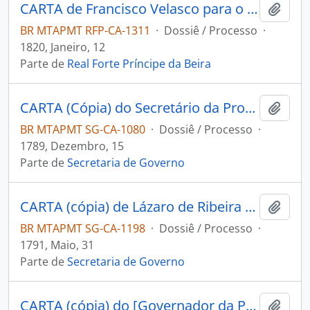
CARTA de Francisco Velasco para o [Capitão Comandante Geral do Forte Príncipe da Beira] Antônio Pinto da Fonseca.
Adici
BR MTAPMT RFP-CA-1311
·
Dossiê / Processo
·
1820, Janeiro, 12
Parte de
Real Forte Príncipe da Beira
CARTA (Cópia) do Secretário da Província de Mochos Fernando Paredes à [...].
Adici
BR MTAPMT SG-CA-1080
·
Dossiê / Processo
·
1789, Dezembro, 15
Parte de
Secretaria de Governo
CARTA (cópia) de Lázaro de Ribeira ao Administrador de La Magdalena.
Adici
BR MTAPMT SG-CA-1198
·
Dossiê / Processo
·
1791, Maio, 31
Parte de
Secretaria de Governo
CARTA (cópia) do [Governador da Província de Mochos] Miguel Frevino Nassare Manrique de Lara ao [Governador e Capitão-General da Capitania de Mato Grosso] João de Albuquerque de Mello Pereira e Cáceres.
Adici