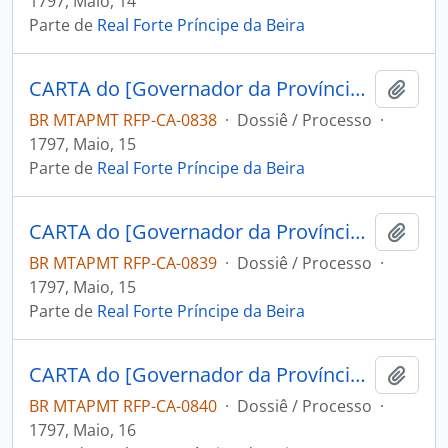
1797, Maio, 14
Parte de
Real Forte Príncipe da Beira
CARTA do [Governador da Província de Mochos] Miguel Zamora Freviño Nassare Manrique de Lara ao Capitão Engenheiro e Comandante do Forte Príncipe da Beira Jose Pinheiro de Lacerda.
Adici
BR MTAPMT RFP-CA-0838
·
Dossiê / Processo
·
1797, Maio, 15
Parte de
Real Forte Príncipe da Beira
CARTA do [Governador da Província de Mochos] Miguel Zamora Freviño Nassare Manrique de Lara ao Capitão Engenheiro e Comandante do Forte Príncipe da Beira Jose Pinheiro de Lacerda.
Adici
BR MTAPMT RFP-CA-0839
·
Dossiê / Processo
·
1797, Maio, 15
Parte de
Real Forte Príncipe da Beira
CARTA do [Governador da Província de Mochos] Miguel Zamora Freviño Nassare Manrique de Lara ao Capitão Engenheiro e Comandante do Forte Príncipe da Beira Jose Pinheiro de Lacerda.
Adici
BR MTAPMT RFP-CA-0840
·
Dossiê / Processo
·
1797, Maio, 16