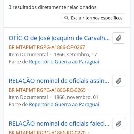
3 resultados diretamente relacionados
Excluir termos específicos
OFÍCIO de José Joaquim de Carvalho ao Presidente da Província Albano de Sousa Osorio.
Adici
BR MTAPMT RGPG-A1866-OF-0267
·
Item Documental
·
1866, setembro, 17
Parte de
Repertório Guerra ao Paraguai
RELAÇÃO nominal de oficiais assinada pelo Capitão [Comandante] Luis Martins de Carvalho.
Adici
BR MTAPMT RGPG-A1866-RO-0269
·
Item Documental
·
1866, novembro, 01
Parte de
Repertório Guerra ao Paraguai
RELAÇÃO nominal de oficiais falecidos assinada pelo Tenente Coronel Deputado [...] José de Miranda dos [Santos] Reis.
Adici
BR MTAPMT RGPG-A1866-RO-0270
·