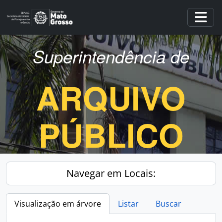
Skip to main content
Togg
Superintendência de
ARQUIVO
PÚBLICO
Navegar em Locais:
Visualização em árvore
Listar
Buscar