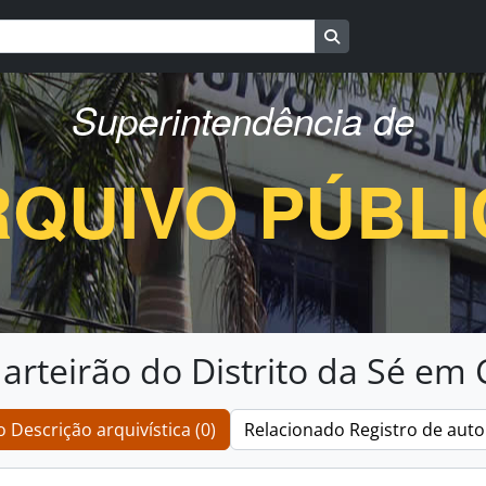
Busque na página d
Superintendência de
QUIVO PÚBL
arteirão do Distrito da Sé em
 Descrição arquivística (0)
Relacionado Registro de auto