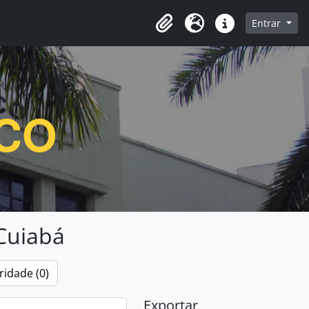
e navegação
Entrar
Clipboard
Idioma
Atalhos
ICO
 Cuiabá
ridade (0)
Exportar