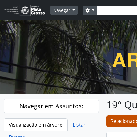
Skip to main content
Buscar
Opções de busca
Navegar
AR
19° Qu
Navegar em Assuntos:
Relacionado
Visualização em árvore
Listar