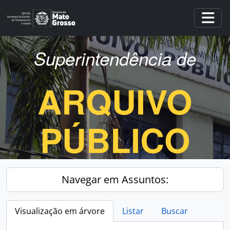
Skip to main content
Togg
Superintendência de
ARQUIVO
PÚBLICO
Navegar em Assuntos:
Visualização em árvore
Listar
Buscar