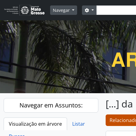
Skip to main content
Buscar
Opções de busca
Navegar
AR
[...] 
Navegar em Assuntos:
Relacionado
Visualização em árvore
Listar