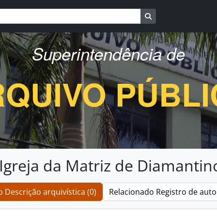
Busque na página d
Superintendência de
QUIVO PÚBL
da Igreja da Matriz de Diamantin
 Descrição arquivística (0)
Relacionado Registro de auto