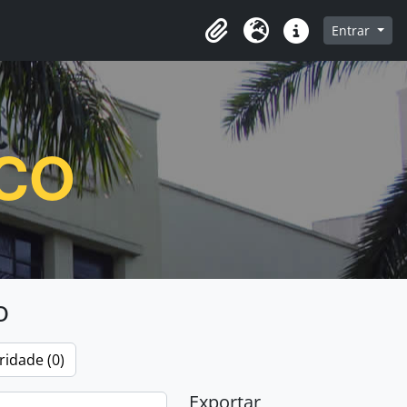
e navegação
Entrar
Clipboard
Idioma
Atalhos
ICO
o
ridade (0)
Exportar