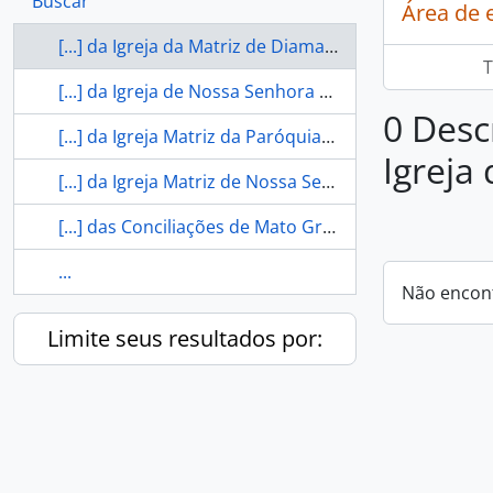
Buscar
Área de 
[...] da Igreja da Matriz de Diamantino
T
[...] da Igreja de Nossa Senhora do Bom Conselho
0 Descr
[...] da Igreja Matriz da Paróquia de Santa Ana da Paraibá
Igreja
[...] da Igreja Matriz de Nossa Senhora do Rosário
[...] das Conciliações de Mato Grosso
...
Não encon
Limite seus resultados por: