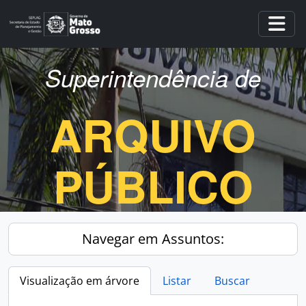
Skip to main content
Togg
Superintendência de
ARQUIVO
PÚBLICO
Navegar em Assuntos:
Visualização em árvore
Listar
Buscar