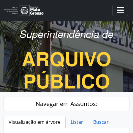
Skip to main content
Togg
Superintendência de
ARQUIVO
PÚBLICO
Navegar em Assuntos:
Visualização em árvore
Listar
Buscar