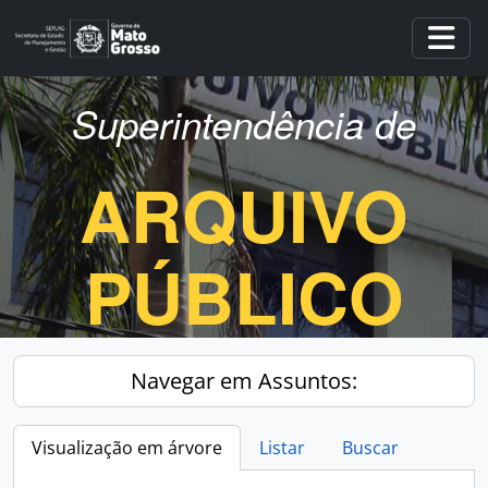
Skip to main content
Togg
Superintendência de
ARQUIVO
PÚBLICO
Navegar em Assuntos:
Visualização em árvore
Listar
Buscar