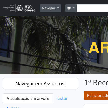
Skip to main content
Buscar
Opções de busca
Navegar
AR
1ª Rec
Navegar em Assuntos:
Relacionado
Visualização em árvore
Listar