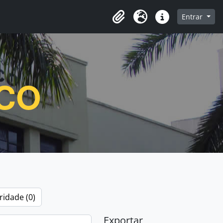
e navegação
Entrar
Clipboard
Idioma
Atalhos
ICO
ridade (0)
Exportar