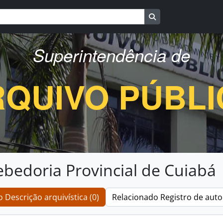
Busque na página d
Superintendência de
QUIVO PÚBL
ebedoria Provincial de Cuiabá
 Descrição arquivística (0)
Relacionado Registro de auto