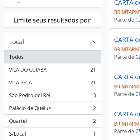
...
BR MTAPMT
Limite seus resultados por:
Parte de
C
Local
BR MTAPMT
Todos
Parte de
C
VILA DO CUIABÁ
21
, 21 resultados
VILA BELA
21
, 21 resultados
BR MTAPMT
Parte de
C
São Pedro del Rei
3
, 3 resultados
Palácio de Queluz
2
, 2 resultados
Quartel
2
BR MTAPMT
, 2 resultados
Parte de
C
S/Local
1
, 1 resultados