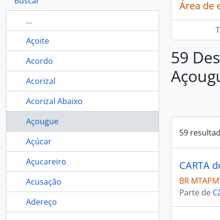
Buscar
Área de 
...
T
Açoite
59 Des
Acordo
Açoug
Acorizal
Acorizal Abaixo
Açougue
59 resulta
Açúcar
Açucareiro
BR MTAPMT
Acusação
Parte de
C
Adereço