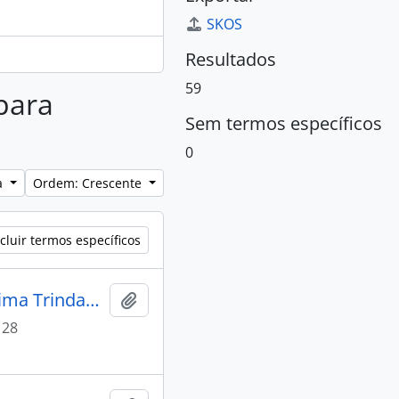
SKOS
Resultados
59
 para
Sem termos específicos
0
a
Ordem: Crescente
cluir termos específicos
CARTA dos Vereadores da Câmara de Vila Bela da Santíssima Trindade ao Governador e Capitão-General da Capitania da Mato Grosso, João de Albuquerque de Melo Pereira e Cáceres, tratando de diversos assuntos, dentre os mesmos: fugas de escravos, comércio e capitação.
Adicionar a área de transferência
 28