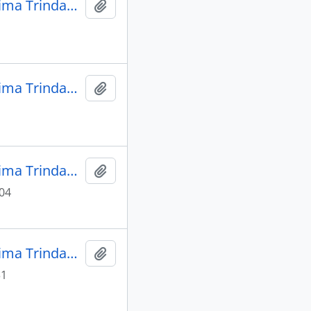
CARTA dos Vereadores da Câmara de Vila Bela da Santíssima Trindade aos Senhores do Governo da Sucessão, informando a decisão da Câmara em estabelecer um novo açougue, cujo Almotacel ficaria responsável pela distribuição da carne.
Adicionar a área de transferência
CARTA dos Vereadores da Câmara de Vila Bela da Santíssima Trindade ao Governador e Capitão-General da Capitania de Mato Grosso, Caetano Pinto de Miranda e Montenegro.
Adicionar a área de transferência
CARTA dos Vereadores da Câmara de Vila Bela da Santíssima Trindade ao Governador e Capitão-General da Capitania de Mato Grosso, Caetano Pinto de Miranda e Montenegro.
Adicionar a área de transferência
 04
CARTA dos Vereadores da Câmara de Vila Bela da Santíssima Trindade ao Governador e Capitão-General da Capitania de Mato Grosso, Caetano Pinto de Miranda e Montenegro, comunicando que foi lavrado edital referente a arrematação do corte do açougue.
Adicionar a área de transferência
31