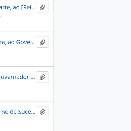
CARTA do Juiz de Fora da Vila do Cuiabá, João Baptista Duarte, ao [Rei D. José], informando que enviou a Câmara, conforme provisão, os livros de registro dos manifestos das aguardentes e peso das reses que se abatem nos açougues deste distrito.
Adicionar a área de transferência
0
CARTA do Juiz de Fora da Vila do Cuiabá, José Carlos Pereira, ao Governador e Capitão-General da Capitania de Mato Grosso, Luís de Albuquerque de Melo Pereira e Cáceres.
Adicionar a área de transferência
9
CARTA do Juiz de Fora, Luís Manoel de Moura Cabral, ao Governador e Capitão-General da Capitania de Mato Grosso, Caetano Pinto de Miranda e Montenegro.
Adicionar a área de transferência
CARTA do Juiz de Fora, Antônio Gomes da Costa, ao Governo de Sucessão.
Adicionar a área de transferência