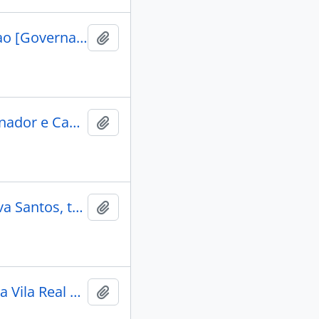
CARTA do Juiz de Fora, Antônio José de Carvalho Chaves, ao [Governador e Capitão General, João Carlos Augusto D' Oeynhausen e Gravemberg].
Adicionar a área de transferência
CARTA do Juiz Ordinário, André Alves da Cunha, ao Governador e Capitão-General da Capitania de Mato Grosso, Luís de Albuquerque de Melo Pereira e Cáceres, a respeito das rendas do Julgado.
Adicionar a área de transferência
PROCESSO aberto contra o Juiz Ordinário Bernardo da Silva Santos, tendo como autor o Procurador do Povo Francisco da Costa Ribeiro, do Julgado de São Pedro Del Rei.
Adicionar a área de transferência
MAPA de rendimento dos bens do Conselho da Câmara da Vila Real do Senhor Bom Jesus do Cuiabá referente ao ano de 1799, feito pelo Escrivão Francisco da Costa e Souza.
Adicionar a área de transferência