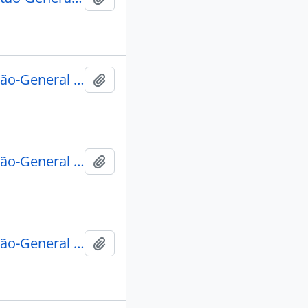
CARTA dos Vereadores da Câmara ao Governador e Capitão-General da Capitania de Mato Grosso, João Carlos Augusto D'Oeynhausen e Gravemberg, informando o envio da relação dos criadores de gado que podem utilizar o açougue da Vila do Cuiabá.
Adicionar a área de transferência
CARTA dos Vereadores da Câmara ao Governador e Capitão-General da Capitania de Mato Grosso, João Carlos Augusto D'Oeynhausen e Gravemberg, informando sobre as condições em que foi nomeado o juiz almotacé, bem como sobre suas obrigações.
Adicionar a área de transferência
CARTA dos Vereadores da Câmara ao Governador e Capitão-General da Capitania de Mato Grosso, João Carlos Augusto D'Oeynhausen e Gravemberg, informando sobre a publicação do edital de concorrência do arremate do talho da carne de vaca, de interesse dos criadores de gado.
Adicionar a área de transferência