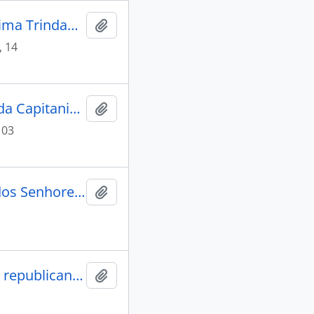
CARTA dos Vereadores da Câmara de Vila Bela da Santíssima Trindade ao Governador e Capitão-General da Capitania de Mato Grosso, Caetano Pinto de Miranda e Montenegro, comunicando o recebimento da carta do Governo em que observa que o Corte do Açougue passa a ser da Real Fazenda.
Adicionar a área de transferência
 14
CARTA dos Vereadores da Câmara à 2ªJunta Governativa da Capitania de Mato Grosso, solicitando que o governo determine que o açougue "de dentro" corte a carne necessária para sustento dos colonos ou que se arremate o corte público, visto ser este de maior necessidade.
Adicionar a área de transferência
 03
REPRESENTAÇÃO dos Vereadores da Câmara, em nome dos Senhores de Engenho do Distrito do Mato Grosso, emitida ao Governador e Capitão-General da Capitania de Mato Grosso, Caetano de Pinto Miranda e Montenegro.
Adicionar a área de transferência
AUTO DA JUNTA (Cópia) que estiveram presente nobreza, republicanos, povo e criadores de gado vacum, acerca da criação de um segundo açougue, arrematação e corte da carne.
Adicionar a área de transferência