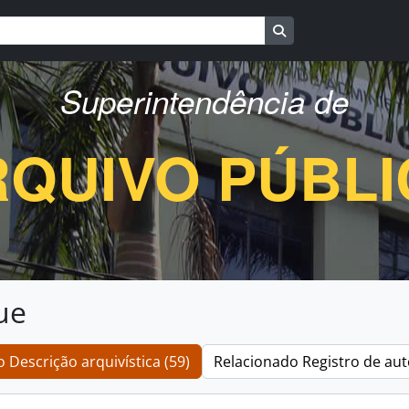
Busque na página d
Superintendência de
QUIVO PÚBL
ue
 Descrição arquivística (59)
Relacionado Registro de aut