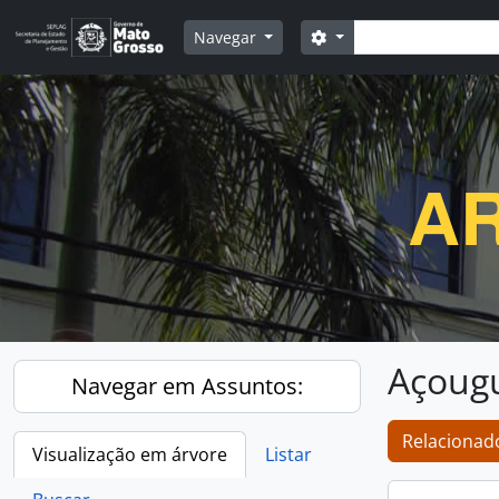
Skip to main content
Buscar
Opções de busca
Navegar
AR
Açoug
Navegar em Assuntos:
Relacionado
Visualização em árvore
Listar