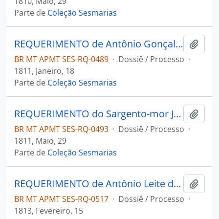
1810, Maio, 29
Parte de
Coleção Sesmarias
REQUERIMENTO de Antônio Gonçalves de Paula ao Governador e Capitão-General da Capitania de Mato Grosso João Carlos Augusto D' Oeynhausen e Gravemberg.
Adici
BR MT APMT SES-RQ-0489
·
Dossiê / Processo
·
1811, Janeiro, 18
Parte de
Coleção Sesmarias
REQUERIMENTO do Sargento-mor Jerônimo Joaquim Nunes ao Governador e Capitão-General da Capitania de Mato Grosso João Carlos Augusto D' Oeynhausen e Gravemberg.
Adici
BR MT APMT SES-RQ-0493
·
Dossiê / Processo
·
1811, Maio, 29
Parte de
Coleção Sesmarias
REQUERIMENTO de Antônio Leite do Amaral ao Governador e Capitão-General da Capitania de Mato Grosso João Carlos de Augusto d´Oeynhausen Granvemberg.
Adici
BR MT APMT SES-RQ-0517
·
Dossiê / Processo
·
1813, Fevereiro, 15