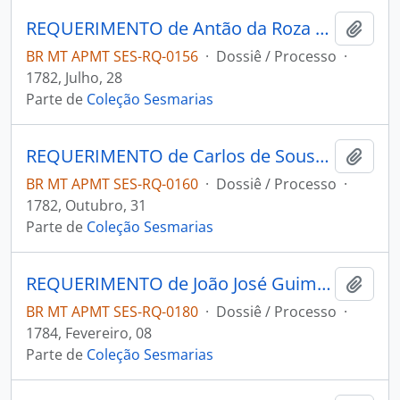
REQUERIMENTO de Antão da Roza Nunes ao Governador e Capitão-General da Capitania de Mato Grosso Luiz de Albuquerque de Melo Pereira e Cáceres.
Adici
BR MT APMT SES-RQ-0156
·
Dossiê / Processo
·
1782, Julho, 28
Parte de
Coleção Sesmarias
REQUERIMENTO de Carlos de Sousa Correia ao Governador e Capitão-General da Capitania de Mato Grosso Luís de Albuquerque de Melo Pereira e Cáceres.
Adici
BR MT APMT SES-RQ-0160
·
Dossiê / Processo
·
1782, Outubro, 31
Parte de
Coleção Sesmarias
REQUERIMENTO de João José Guimarães ao Governador e Capitão-General da Capitania de Mato Grosso Luiz de Albuquerque de Melo Pereira e Cáceres.
Adici
BR MT APMT SES-RQ-0180
·
Dossiê / Processo
·
1784, Fevereiro, 08
Parte de
Coleção Sesmarias