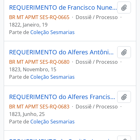
REQUERIMENTO de Francisco Nunes Martins à Junta Governativa Provisória.
Adici
BR MT APMT SES-RQ-0665
·
Dossiê / Processo
·
1822, Janeiro, 19
Parte de
Coleção Sesmarias
REQUERIMENTO do Alferes Antônio Peixoto de Azevedo à Junta Governativa Provisória.
Adici
BR MT APMT SES-RQ-0680
·
Dossiê / Processo
·
1823, Novembro, 15
Parte de
Coleção Sesmarias
REQUERIMENTO do Alferes Francisco Dias da Costa à Junta Governativa Provisória.
Adici
BR MT APMT SES-RQ-0683
·
Dossiê / Processo
·
1823, Junho, 25
Parte de
Coleção Sesmarias