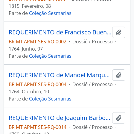
1815, Fevereiro, 08
Parte de
Coleção Sesmarias
REQUERIMENTO de Francisco Bueno da Silva ao Governador e Capitão-General da Capitania de Mato Grosso Antônio Rolim de Moura.
Adici
BR MT APMT SES-RQ-0002
·
Dossiê / Processo
·
1764, Junho, 07
Parte de
Coleção Sesmarias
REQUERIMENTO de Manoel Marques do Couto ao [Governador e Capitão-General da Capitania de Mato Grosso Antônio Rolim de Moura].
Adici
BR MT APMT SES-RQ-0004
·
Dossiê / Processo
·
1764, Outubro, 10
Parte de
Coleção Sesmarias
REQUERIMENTO de Joaquim Barbosa de Mendonça ao Governador e Capitão-General da Capitania de Mato Grosso Luiz Pinto de Souza Coutinho.
Adici
BR MT APMT SES-RQ-0014
·
Dossiê / Processo
·