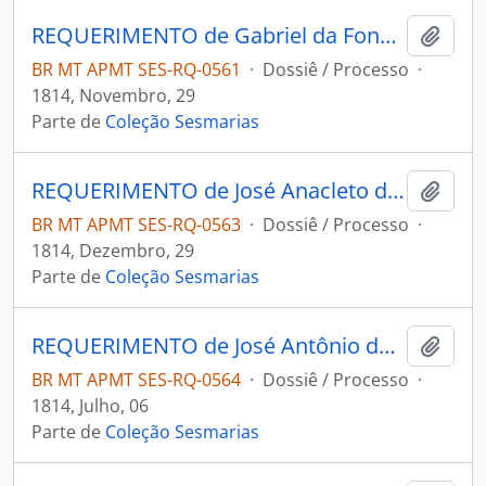
REQUERIMENTO de Gabriel da Fonseca Souza ao Governador e Capitão-General da Capitania de Mato Grosso João Carlos Augusto D' Oeynhausen e Gravemberg.
Adici
BR MT APMT SES-RQ-0561
·
Dossiê / Processo
·
1814, Novembro, 29
Parte de
Coleção Sesmarias
REQUERIMENTO de José Anacleto de Barros ao Governador e Capitão-General da Capitania de Mato Grosso João Carlos Augusto D' Oeynhausen e Gravemberg.
Adici
BR MT APMT SES-RQ-0563
·
Dossiê / Processo
·
1814, Dezembro, 29
Parte de
Coleção Sesmarias
REQUERIMENTO de José Antônio da Cunha ao Governador e Capitão-General da Capitania de Mato Grosso João Carlos Augusto D'Oeynhausen e Gravemberg.
Adici
BR MT APMT SES-RQ-0564
·
Dossiê / Processo
·
1814, Julho, 06
Parte de
Coleção Sesmarias