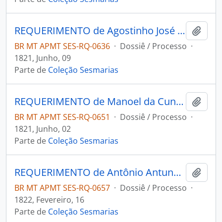
REQUERIMENTO de Agostinho José da Silva ao Governador e Capitão-General da Capitania de Mato Grosso Francisco de Paula Magessi.
Adici
BR MT APMT SES-RQ-0636
·
Dossiê / Processo
·
1821, Junho, 09
Parte de
Coleção Sesmarias
REQUERIMENTO de Manoel da Cunha Silva a Junta Governativa Provisória de mato Grosso.
Adici
BR MT APMT SES-RQ-0651
·
Dossiê / Processo
·
1821, Junho, 02
Parte de
Coleção Sesmarias
REQUERIMENTO de Antônio Antunes Maciel a Junta Governativa Provisória de Cuiabá.
Adici
BR MT APMT SES-RQ-0657
·
Dossiê / Processo
·
1822, Fevereiro, 16
Parte de
Coleção Sesmarias