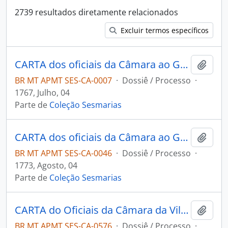
2739 resultados diretamente relacionados
Excluir termos específicos
CARTA dos oficiais da Câmara ao Governador e Capitão-General da Capitania de Mato Grosso João Pedro da Câmara, informando sobre o pedido de Domingos Pequeno Chaves e Antônio José de Oliveira.
Adici
BR MT APMT SES-CA-0007
·
Dossiê / Processo
·
1767, Julho, 04
Parte de
Coleção Sesmarias
CARTA dos oficiais da Câmara ao Governador e Capitão-General da Capitania de Mato Grosso Luiz de Albuquerque de Melo Pereira e Cáceres, a pedido de Ana Pinto.
Adici
BR MT APMT SES-CA-0046
·
Dossiê / Processo
·
1773, Agosto, 04
Parte de
Coleção Sesmarias
CARTA do Oficiais da Câmara da Vila do Cuiabá ao Governador e Capitão-General da Capitania de Mato Grosso João Carlos Augusto D'Oeynhausen e Gravemberg, sobre o pedido do Capitão Bento Pires de Miranda.
Adici
BR MT APMT SES-CA-0576
·
Dossiê / Processo
·