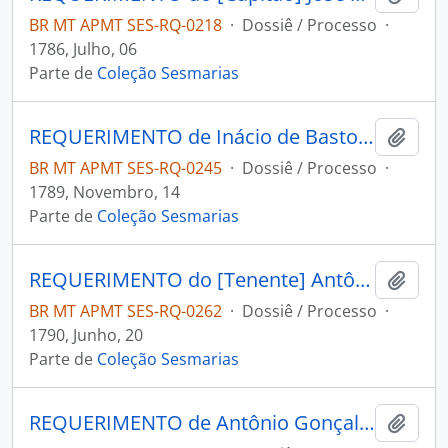
BR MT APMT SES-RQ-0218
·
Dossiê / Processo
·
1786, Julho, 06
Parte de
Coleção Sesmarias
REQUERIMENTO de Inácio de Bastos Ferreira ao Governador e Capitão-General da Capitania de Mato Grosso Luiz de Albuquerque de Melo Pereira e Cáceres.
Adici
BR MT APMT SES-RQ-0245
·
Dossiê / Processo
·
1789, Novembro, 14
Parte de
Coleção Sesmarias
REQUERIMENTO do [Tenente] Antônio Gomes da Costa ao Governador e Capitão-General da Capitania da Mato Grosso João de Albuquerque de Melo Pereira e Cáceres.
Adici
BR MT APMT SES-RQ-0262
·
Dossiê / Processo
·
1790, Junho, 20
Parte de
Coleção Sesmarias
REQUERIMENTO de Antônio Gonçalves Gato ao Governador e Capitão-General da Capitania de Mato Grosso João de Albuquerque de Melo Pereira e Cáceres.
Adici