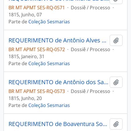
BR MT APMT SES-RQ-0571
·
Dossiê / Processo
·
1815, Junho, 07
Parte de
Coleção Sesmarias
REQUERIMENTO de Antônio Alves da Cunha ao Governador e Capitão-General da Capitania de Mato Grosso João Carlos Augusto D'Oeynhausen e Gravemberg.
Adici
BR MT APMT SES-RQ-0572
·
Dossiê / Processo
·
1815, Janeiro, 31
Parte de
Coleção Sesmarias
REQUERIMENTO de Antônio dos Santos ao Governador e Capitão-General da Capitania de Mato Grosso João Carlos Augusto D'Oeynhausen e Gravemberg.
Adici
BR MT APMT SES-RQ-0573
·
Dossiê / Processo
·
1815, Junho, 20
Parte de
Coleção Sesmarias
REQUERIMENTO de Boaventura Soares ao Governador e Capitão-General da Capitania de Mato Grosso João Carlos Augusto D'Oeynhausen e Gravemberg.
Adici