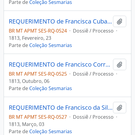
Parte de
Coleção Sesmarias
REQUERIMENTO de Francisca Cubas de Almeida ao Governador e Capitão-General da Capitania de Mato Grosso João Carlos Augusto D´Oeynhausen e Gravemberg.
Adici
BR MT APMT SES-RQ-0524
·
Dossiê / Processo
·
1813, Fevereiro, 23
Parte de
Coleção Sesmarias
REQUERIMENTO de Francisco Correa de Oliveira ao Governador e Capitão-General da Capitania de Mato Grosso João Carlos Augusto D´Oeynhausen e Gravemberg.
Adici
BR MT APMT SES-RQ-0525
·
Dossiê / Processo
·
1813, Outubro, 06
Parte de
Coleção Sesmarias
REQUERIMENTO de Francisco da Silva Rondon ao Governador e Capitão-General da Capitania de Mato Grosso João Carlos Augusto D´Oeynhausen e Gravemberg.
Adici
BR MT APMT SES-RQ-0527
·
Dossiê / Processo
·
1813, Março, 03
Parte de
Coleção Sesmarias