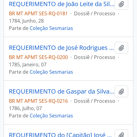
REQUERIMENTO de João Leite da Silva ao Governador e Capitão-General da Capitania de Mato Grosso Luiz de Albuquerque de Melo Pereira e Cáceres.
Adici
BR MT APMT SES-RQ-0181
·
Dossiê / Processo
·
1784, Junho, 28
Parte de
Coleção Sesmarias
REQUERIMENTO de José Rodrigues Correa Leal ao Governador e Capitão-General da Capitania de Mato Grosso Luiz de Albuquerque de Melo Pereira e Cáceres.
Adici
BR MT APMT SES-RQ-0200
·
Dossiê / Processo
·
1785, Janeiro, 07
Parte de
Coleção Sesmarias
REQUERIMENTO de Gaspar da Silva Rondon ao Governador e Capitão-General da Capitania de Mato Grosso Luiz de Albuquerque de Melo Pereira e Cáceres.
Adici
BR MT APMT SES-RQ-0216
·
Dossiê / Processo
·
1786, Julho, 07
Parte de
Coleção Sesmarias
REQUERIMENTO do [Capitão] José da Silva Terra ao Governador e Capitão-General da Capitania de Mato
Adici