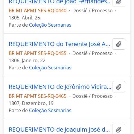
REQUERIMENTO de João Fernandes Povoas ao Governador e Capitão-General da Capitania de Mato Grosso Manoel Carlos de Abreu e Menezes.
Adici
BR MT APMT SES-RQ-0440
·
Dossiê / Processo
·
1805, Abril, 25
Parte de
Coleção Sesmarias
REQUERIMENTO do Tenente José Afonso Branco à 3ª Junta Governativa da Capitania de Mato Grosso.
Adici
BR MT APMT SES-RQ-0455
·
Dossiê / Processo
·
1806, Janeiro, 22
Parte de
Coleção Sesmarias
REQUERIMENTO de Jerônimo Vieira de Morais ao Governador e Capitão-General da Capitania de Mato Grosso João Carlos Augusto D´Oeynhausen e Gravemberg.
Adici
BR MT APMT SES-RQ-0465
·
Dossiê / Processo
·
1807, Dezembro, 19
Parte de
Coleção Sesmarias
REQUERIMENTO de Joaquim José de Oliveira Machado a Junta Governativa da Capitania de Mato Grosso.
Adici