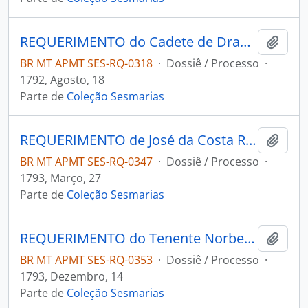
REQUERIMENTO do Cadete de Dragões Joaquim José Pinto de Figueiredo ao Governador e Capitão-General da Capitania de Mato Grosso João de Albuquerque de Melo Pereira e Cáceres.
Adici
BR MT APMT SES-RQ-0318
·
Dossiê / Processo
·
1792, Agosto, 18
Parte de
Coleção Sesmarias
REQUERIMENTO de José da Costa Ribeiro ao Governador e Capitão-General da Capitania de Mato Grosso João de Albuquerque de Melo Pereira e Cáceres.
Adici
BR MT APMT SES-RQ-0347
·
Dossiê / Processo
·
1793, Março, 27
Parte de
Coleção Sesmarias
REQUERIMENTO do Tenente Norberto Cardoso de Figueiredo ao Governador e Capitão-General da Capitania de Mato Grosso João de Albuquerque de Melo Pereira e Cáceres.
Adici
BR MT APMT SES-RQ-0353
·
Dossiê / Processo
·
1793, Dezembro, 14
Parte de
Coleção Sesmarias