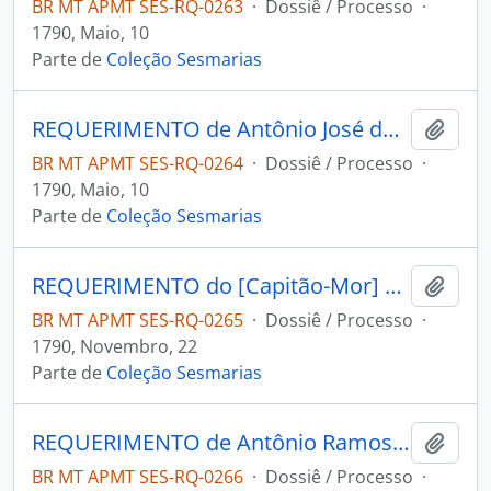
BR MT APMT SES-RQ-0263
·
Dossiê / Processo
·
1790, Maio, 10
Parte de
Coleção Sesmarias
REQUERIMENTO de Antônio José da Rocha ao Governador e Capitão-General da Capitania de Mato Grosso João de Albuquerque de Melo Pereira e Cáceres.
Adici
BR MT APMT SES-RQ-0264
·
Dossiê / Processo
·
1790, Maio, 10
Parte de
Coleção Sesmarias
REQUERIMENTO do [Capitão-Mor] Antônio Luiz da Rocha ao Governador e Capitão-General da Capitania de Mato Grosso João de Albuquerque de Melo Pereira e Cáceres.
Adici
BR MT APMT SES-RQ-0265
·
Dossiê / Processo
·
1790, Novembro, 22
Parte de
Coleção Sesmarias
REQUERIMENTO de Antônio Ramos Porto ao Governador e Capitão-General da Capitania de Mato Grosso João de Albuquerque de Melo Pereira e Cáceres.
Adici
BR MT APMT SES-RQ-0266
·
Dossiê / Processo
·