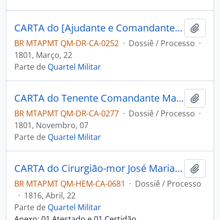
CARTA do [Ajudante e Comandante] Manoel [Rabelo] Leite ao Governador e Capitão-General da Capitania de Mato Grosso Caetano Pinto de Miranda e Montenegro.
Adici
BR MTAPMT QM-DR-CA-0252
·
Dossiê / Processo
·
1801, Março, 22
Parte de
Quartel Militar
CARTA do Tenente Comandante Manoel [Rabelo] Leite ao Governador e Capitão-General da Capitania de Mato Grosso Caetano Pinto de Miranda e Montenegro.
Adici
BR MTAPMT QM-DR-CA-0277
·
Dossiê / Processo
·
1801, Novembro, 07
Parte de
Quartel Militar
CARTA do Cirurgião-mor José Maria Guedes ao Governador e Capitão-General da Capitania de Mato Grosso João Carlos Augusto d’Oeynhausen e Gravenberg.
Adici
BR MTAPMT QM-HEM-CA-0681
·
Dossiê / Processo
·
1816, Abril, 22
Parte de
Quartel Militar
Anexo: 01 Atestado e 01 Certidão