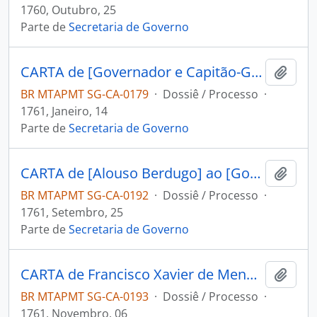
1760, Outubro, 25
Parte de
Secretaria de Governo
CARTA de [Governador e Capitão-General da Capitania de Goiás] João Manoel de Melo ao [Governador e Capitão-General da Capitania de Mato Grosso] Antônio Rolim de Moura.
Adici
BR MTAPMT SG-CA-0179
·
Dossiê / Processo
·
1761, Janeiro, 14
Parte de
Secretaria de Governo
CARTA de [Alouso Berdugo] ao [Governador e Capitão-General da Capitania de Mato Grosso] Antônio Rolim de Moura.
Adici
BR MTAPMT SG-CA-0192
·
Dossiê / Processo
·
1761, Setembro, 25
Parte de
Secretaria de Governo
CARTA de Francisco Xavier de Mendonça Furtado ao [Governador e Capitão-General da Capitania de Mato Grosso] Antônio Rolim de Moura.
Adici
BR MTAPMT SG-CA-0193
·
Dossiê / Processo
·
1761, Novembro, 06