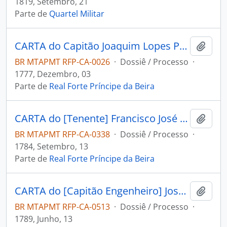
1819, Setembro, 21
Parte de
Quartel Militar
CARTA do Capitão Joaquim Lopes Poupino ao [Governador e Capitão General da Capitania de Mato Grosso Luís de Albuquerque de Melo Pereira e Cáceres].
Adici
BR MTAPMT RFP-CA-0026
·
Dossiê / Processo
·
1777, Dezembro, 03
Parte de
Real Forte Príncipe da Beira
CARTA do [Tenente] Francisco José Teixeira da Cunha ao Governador e Capitão-General da Capitania de Mato Grosso Luís de Albuquerque de Melo Pereira e Cáceres.
Adici
BR MTAPMT RFP-CA-0338
·
Dossiê / Processo
·
1784, Setembro, 13
Parte de
Real Forte Príncipe da Beira
CARTA do [Capitão Engenheiro] José Pinheiro de Lacerda ao Governador e Capitão-General da Capitania de Mato Grosso Luís de Albuquerque de Mello Pereira e Cáceres.
Adici
BR MTAPMT RFP-CA-0513
·
Dossiê / Processo
·
1789, Junho, 13