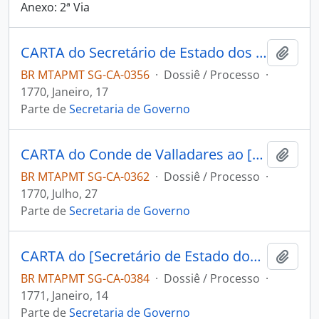
Anexo: 2ª Via
CARTA do Secretário de Estado dos Negócios da Marinha e Domínio Ultramarino Martinho de Mello Castro ao [Governador e Capitão-General da Capitania de Mato Grosso] Luís Pinto de Souza Coutinho.
Adici
BR MTAPMT SG-CA-0356
·
Dossiê / Processo
·
1770, Janeiro, 17
Parte de
Secretaria de Governo
CARTA do Conde de Valladares ao [Governador e Capitão-General da Capitania de Mato Grosso] Luís Pinto de Souza Coutinho.
Adici
BR MTAPMT SG-CA-0362
·
Dossiê / Processo
·
1770, Julho, 27
Parte de
Secretaria de Governo
CARTA do [Secretário de Estado dos Negócios da Marinha e Ultramar] Martinho de Melo e Castro ao [Governador e Capitão-General da Capitania de Mato Grosso] Luís Pinto de Souza Coutinho.
Adici
BR MTAPMT SG-CA-0384
·
Dossiê / Processo
·
1771, Janeiro, 14
Parte de
Secretaria de Governo