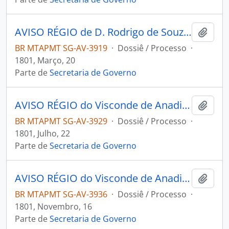
AVISO RÉGIO de D. Rodrigo de Souza Coutinho ao [Governador e Capitão General da Capitania de Mato Grosso] Caetano Pinto de Miranda e Montenegro.
Adici
BR MTAPMT SG-AV-3919
·
Dossiê / Processo
·
1801, Março, 20
Parte de
Secretaria de Governo
AVISO RÉGIO do Visconde de Anadia ao [Governador e Capitão General da Capitania de Mato Grosso] Caetano Pinto de Miranda e Montenegro.
Adici
BR MTAPMT SG-AV-3929
·
Dossiê / Processo
·
1801, Julho, 22
Parte de
Secretaria de Governo
AVISO RÉGIO do Visconde de Anadia ao [Governador e Capitão General da Capitania de Mato Grosso] Caetano Pinto de Miranda e Montenegro.
Adici
BR MTAPMT SG-AV-3936
·
Dossiê / Processo
·
1801, Novembro, 16
Parte de
Secretaria de Governo