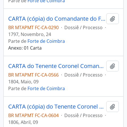
Parte de
Forte de Coimbra
CARTA (cópia) do Comandante do Forte de Coimbra Ricardo Franco de Almeida Serra a Pedro Antônio [Miers].
Adici
BR MTAPMT FC-CA-0290
·
Dossiê / Processo
·
1797, Novembro, 24
Parte de
Forte de Coimbra
Anexo: 01 Carta
CARTA do Tenente Coronel Comandante do Presídio de Coimbra Ricardo Franco de Almeida Serra ao Governador e Capitão-General da Capitania de Mato Grosso Manoel Carlos de Abreu e Menezes.
Adici
BR MTAPMT FC-CA-0566
·
Dossiê / Processo
·
1804, Maio, 09
Parte de
Forte de Coimbra
CARTA (cópia) do Tenente Coronel Comandante de Coimbra Ricardo Franco de Almeida Serra ao Tenente Jerônimo Joaquim Nunes.
Adici
BR MTAPMT FC-CA-0604
·
Dossiê / Processo
·
1806, Abril, 09