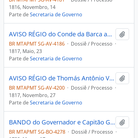
1816, Novembro, 14
Parte de
Secretaria de Governo
AVISO RÉGIO do Conde da Barca ao [Governador e Capitão General da Capitania de Mato Grosso] João Carlos Augusto de Oeynhausen e Gravemberg.
Adici
BR MTAPMT SG-AV-4186
·
Dossiê / Processo
·
1817, Maio, 23
Parte de
Secretaria de Governo
AVISO RÉGIO de Thomás Antônio Villanova Portugal ao [Governador e Capitão General da Capitania de Mato Grosso] João Carlos Augusto de Oeynhausen e Gravemberg.
Adici
BR MTAPMT SG-AV-4200
·
Dossiê / Processo
·
1817, Novembro, 27
Parte de
Secretaria de Governo
BANDO do Governador e Capitão General da Capitania de Mato Grosso Luiz de Albuquerque de Melo Pereira e Cáceres.
Adici
BR MTAPMT SG-BO-4278
·
Dossiê / Processo
·