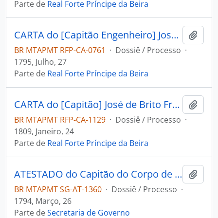
Parte de
Real Forte Príncipe da Beira
CARTA do [Capitão Engenheiro] José Pinheiro de Lacerda ao Governador e Capitão-General da Capitania de Mato Grosso João de Albuquerque de Melo Pereira e Cáceres.
Adici
BR MTAPMT RFP-CA-0761
·
Dossiê / Processo
·
1795, Julho, 27
Parte de
Real Forte Príncipe da Beira
CARTA do [Capitão] José de Brito Freire ao Governador e Capitão-General da Capitania de Mato Grosso João Carlos Augusto de Oeynhausen e Gravemberg.
Adici
BR MTAPMT RFP-CA-1129
·
Dossiê / Processo
·
1809, Janeiro, 24
Parte de
Real Forte Príncipe da Beira
ATESTADO do Capitão do Corpo de Ordenança reformado Miguel José Rodrigues ao [Governador e Capitão-General de Mato Grosso João de Albuquerque de Melo Pereira e Cáceres].
Adici
BR MTAPMT SG-AT-1360
·
Dossiê / Processo
·
1794, Março, 26
Parte de
Secretaria de Governo