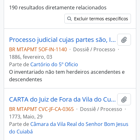
190 resultados diretamente relacionados
Excluir termos específicos
Processo judicial cujas partes são, Inventariada: D. Maria Alves da Cunha, Inventariante: Leopoldino Nunes de Barros.
Adici
BR MTAPMT 5OF-IN-1140
·
Dossiê / Processo
·
1886, fevereiro, 03
Parte de
Cartório do 5º Oficio
O inventariado não tem herdeiros ascendentes e
descendentes
CARTA do Juiz de Fora da Vila do Cuiabá, João Baptista Duarte, ao Governador e Capitão-General da Capitania de Mato Grosso, Luís de Albuquerque de Melo Pereira e Cáceres, afirmando não ter recebido notícias e novidades da corte, por não ter entrado pessoas de Goiás naquele ano. Informa também que pagou o soldo de pedestres da Capitania de Mato Grosso e da Capitania de Goiás, e solicita restituição via aprovação de portaria para cobrar o ouro das entradas.
Adici
BR MTAPMT CVC-JF-CA-0365
·
Dossiê / Processo
·
1773, Maio, 29
Parte de
Câmara da Vila Real do Senhor Bom Jesus
do Cuiabá