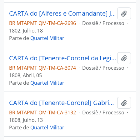
CARTA do [Alferes e Comandante] João Pereira Leite ao [Governador e Capitão-General da Capitania de Mato Grosso] Caetano Pinto de Miranda Montenegro.
Adici
BR MTAPMT QM-TM-CA-2696
·
Dossiê / Processo
·
1802, Julho, 18
Parte de
Quartel Militar
CARTA do [Tenente-Coronel da Legião de Milícias] Gabriel de Fonseca Souza ao [Governador e Capitão-General da Capitania de Mato Grosso] João Carlos Augusto d’Oeynhausen e Gravenberg.
Adici
BR MTAPMT QM-TM-CA-3074
·
Dossiê / Processo
·
1808, Abril, 05
Parte de
Quartel Militar
CARTA do [Tenente-Coronel] Gabriel de Fonseca Sousa ao [Governador e Capitão-General da Capitania de Mato Grosso] João Carlos Augusto d’Oeynhausen e Gravenberg.
Adici
BR MTAPMT QM-TM-CA-3132
·
Dossiê / Processo
·
1808, Julho, 13
Parte de
Quartel Militar