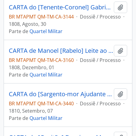
CARTA do [Tenente-Coronel] Gabriel de Fonseca Souza ao [Governador e Capitão-General da Capitania de Mato Grosso] João Carlos Augusto d’Oeynhausen e Gravenberg.
Adici
BR MTAPMT QM-TM-CA-3144
·
Dossiê / Processo
·
1808, Agosto, 30
Parte de
Quartel Militar
CARTA de Manoel [Rabelo] Leite ao [Governador e Capitão-General da Capitania de Mato Grosso] João Carlos Augusto d’Oeynhausen e Gravenberg.
Adici
BR MTAPMT QM-TM-CA-3160
·
Dossiê / Processo
·
1808, Dezembro, 01
Parte de
Quartel Militar
CARTA do [Sargento-mor Ajudante de Ordens] Alexandre José Leite de Chaves Melo ao [Governador e Capitão-General da Capitania de Mato Grosso] João Augusto d’Oeynhausen e Gravenberg.
Adici
BR MTAPMT QM-TM-CA-3440
·
Dossiê / Processo
·
1810, Setembro, 07
Parte de
Quartel Militar