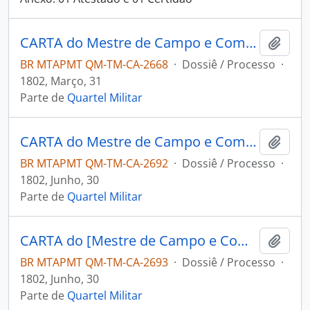
CARTA do Mestre de Campo e Comandante José Paes Falcão das Neves ao [Governador e Capitão-General da Capitania de Mato Grosso] Caetano Pinto de Miranda Montenegro.
Adici
BR MTAPMT QM-TM-CA-2668
·
Dossiê / Processo
·
1802, Março, 31
Parte de
Quartel Militar
CARTA do Mestre de Campo e Comandante José Paes Falcão das Neves ao [Governador e Capitão-General da Capitania de Mato Grosso] Caetano Pinto de Miranda Montenegro.
Adici
BR MTAPMT QM-TM-CA-2692
·
Dossiê / Processo
·
1802, Junho, 30
Parte de
Quartel Militar
CARTA do [Mestre de Campo e Comandante] José Paes Falcão das Neves ao [Governador e Capitão-General da Capitania de Mato Grosso] Caetano Pinto de Miranda Montenegro.
Adici
BR MTAPMT QM-TM-CA-2693
·
Dossiê / Processo
·
1802, Junho, 30
Parte de
Quartel Militar