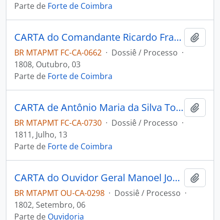
Parte de
Forte de Coimbra
CARTA do Comandante Ricardo Franco de Almeida Serra ao [Governador e Capitão General da Capitania de Mato Grosso João Carlos Augusto de Oeynhausen Gravemberg].
Adici
BR MTAPMT FC-CA-0662
·
Dossiê / Processo
·
1808, Outubro, 03
Parte de
Forte de Coimbra
CARTA de Antônio Maria da Silva Torres ao Governador e Capitão-General da Capitania de Mato Grosso João Carlos Augusto D' Oeynhausen e Gravemberg.
Adici
BR MTAPMT FC-CA-0730
·
Dossiê / Processo
·
1811, Julho, 13
Parte de
Forte de Coimbra
CARTA do Ouvidor Geral Manoel Joaquim Ribeiro Freire ao Governador e Capitão-General da Capitania de Mato Grosso Caetano Pinto de Miranda e Montenegro.
Adici
BR MTAPMT OU-CA-0298
·
Dossiê / Processo
·
1802, Setembro, 06
Parte de
Ouvidoria