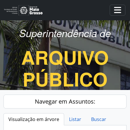
Skip to main content
Togg
Superintendência de
ARQUIVO
PÚBLICO
Navegar em Assuntos:
Visualização em árvore
Listar
Buscar