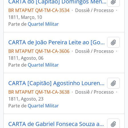
CARTA do [Capitão] Domingos Mendes de Miranda ao [Governador e Capitão-General da Capitania de Mato Grosso] João Carlos Augusto d’Oeynhausen e Gravenberg.
Adici
BR MTAPMT QM-TM-CA-3534
·
Dossiê / Processo
·
1811, Março, 10
Parte de
Quartel Militar
CARTA de João Pereira Leite ao [Governador e Capitão-General da Capitania de Mato Grosso] João Carlos Augusto d’Oeynhausen e Gravenberg.
Adici
BR MTAPMT QM-TM-CA-3606
·
Dossiê / Processo
·
1811, Agosto, 06
Parte de
Quartel Militar
CARTA [Capitão] Agostinho Lourenço da Silva ao [Governador e Capitão-General da Capitania de Mato Grosso] João Carlos Augusto d’Oeynhausen e Gravenberg.
Adici
BR MTAPMT QM-TM-CA-3638
·
Dossiê / Processo
·
1811, Agosto, 23
Parte de
Quartel Militar
CARTA de Gabriel Fonseca Souza ao [Governador e Capitão-General da Capitania de Mato Grosso] João Carlos Augusto d’Oeynhausen e Gravenberg.
Adici