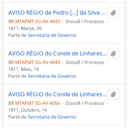
AVISO RÉGIO de Pedro [...] da Silva Telles ao [Governador e Capitão-General da Capitania de Mato Grosso] João Carlos Augusto D’Oeynhausen e Gravemberg.
Adici
BR MTAPMT SG-AV-4043
·
Dossiê / Processo
·
1811, Março, 06
Parte de
Secretaria de Governo
AVISO RÉGIO do Conde de Linhares ao [Governador e Capitão-General da Capitania de Mato Grosso] João Carlos Augusto D’Oeynhausen e Gravemberg.
Adici
BR MTAPMT SG-AV-4049
·
Dossiê / Processo
·
1811, Maio, 14
Parte de
Secretaria de Governo
AVISO RÉGIO do Conde de Linhares ao [Governador e Capitão-General da Capitania de Mato Grosso] João Carlos Augusto D’Oeynhausen e Gravemberg.
Adici
BR MTAPMT SG-AV-4056
·
Dossiê / Processo
·
1811, Outubro, 14
Parte de
Secretaria de Governo