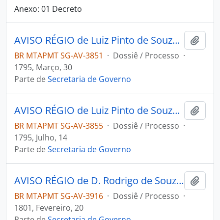
Anexo: 01 Decreto
AVISO RÉGIO de Luiz Pinto de Souza ao [Governador e Capitão General da Capitania de Mato Grosso] João de Albuquerque de Melo Pereira e Cáceres.
Adici
BR MTAPMT SG-AV-3851
·
Dossiê / Processo
·
1795, Março, 30
Parte de
Secretaria de Governo
AVISO RÉGIO de Luiz Pinto de Souza ao [Governador e Capitão General da Capitania de Mato Grosso] João de Albuquerque de Melo Pereira e Cáceres.
Adici
BR MTAPMT SG-AV-3855
·
Dossiê / Processo
·
1795, Julho, 14
Parte de
Secretaria de Governo
AVISO RÉGIO de D. Rodrigo de Souza Coutinho ao [Governador e Capitão General da Capitania de Mato Grosso] Caetano Pinto de Miranda e Montenegro.
Adici
BR MTAPMT SG-AV-3916
·
Dossiê / Processo
·
1801, Fevereiro, 20
Parte de
Secretaria de Governo