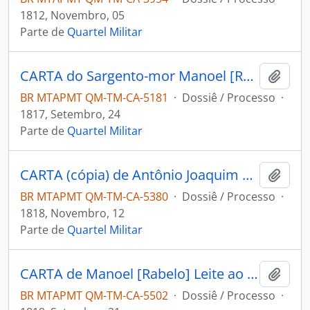
1812, Novembro, 05
Parte de
Quartel Militar
CARTA do Sargento-mor Manoel [Rabelo] Leite ao [Governador e Capitão-General da Capitania de Mato Grosso] João Carlos Augusto d’Oeynhausen e Gravenberg.
Adici
BR MTAPMT QM-TM-CA-5181
·
Dossiê / Processo
·
1817, Setembro, 24
Parte de
Quartel Militar
CARTA (cópia) de Antônio Joaquim de Vasconcelos à Pablo Picado.
Adici
BR MTAPMT QM-TM-CA-5380
·
Dossiê / Processo
·
1818, Novembro, 12
Parte de
Quartel Militar
CARTA de Manoel [Rabelo] Leite ao [Governador e Capitão-General da Capitania de Mato Grosso] Francisco de Paula Maggessi Tavares de Carvalho.
Adici
BR MTAPMT QM-TM-CA-5502
·
Dossiê / Processo
·