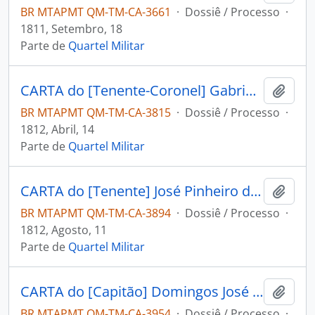
BR MTAPMT QM-TM-CA-3661
·
Dossiê / Processo
·
1811, Setembro, 18
Parte de
Quartel Militar
CARTA do [Tenente-Coronel] Gabriel Fonseca Souza ao [Governador e Capitão-General da Capitania de Mato Grosso] João Carlos Augusto d’Oeynhausen e Gravenberg.
Adici
BR MTAPMT QM-TM-CA-3815
·
Dossiê / Processo
·
1812, Abril, 14
Parte de
Quartel Militar
CARTA do [Tenente] José Pinheiro dos Santos ao [Governador e Capitão-General da Capitania de Mato Grosso] João Carlos Augusto d’Oeynhausen e Gravenberg.
Adici
BR MTAPMT QM-TM-CA-3894
·
Dossiê / Processo
·
1812, Agosto, 11
Parte de
Quartel Militar
CARTA do [Capitão] Domingos José Viana ao [Governador e Capitão-General da Capitania de Mato Grosso] João Carlos Augusto d’Oeynhausen e Gravenberg.
Adici
BR MTAPMT QM-TM-CA-3954
·
Dossiê / Processo
·