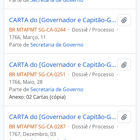
Parte de
Secretaria de Governo
CARTA do [Governador e Capitão-General da Capitania do Grão Pará e Maranhão] Fernando da Costa de [Ataíde] Teive ao [Governador e Capitão-General da Capitania de Mato Grosso] João Pedro da Câmara.
Adici
BR MTAPMT SG-CA-0244
·
Dossiê / Processo
·
1766, Março, 11
Parte de
Secretaria de Governo
CARTA do [Governador e Capitão-General da Capitania de São Paulo] Luiz Antônio de Souza ao [Governador e Capitão-General da Capitania de Mato Grosso] João Pedro da Câmara.
Adici
BR MTAPMT SG-CA-0251
·
Dossiê / Processo
·
1766, Maio, 28
Parte de
Secretaria de Governo
Anexo: 02 Cartas (cópia)
CARTA do [Governador e Capitão-General da Capitania de Minas Gerais] Luiz [Diogo] Lobo da Silva ao [Governador e Capitão-General da Capitania de Mato Grosso] João Pedro da Câmara.
Adici
BR MTAPMT SG-CA-0287
·
Dossiê / Processo
·
1767, Dezembro, 03