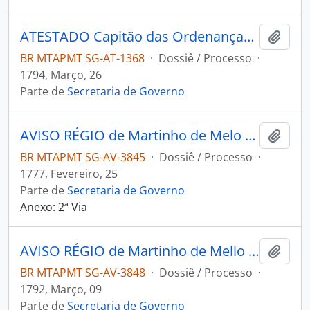
ATESTADO Capitão das Ordenanças da Vila do Cuiabá Antônio Peixoto de Azevedo ao [Governador e Capitão General da Capitania de Mato Grosso João de Albuquerque de Mello Pereira e Cáceres].
Adici
BR MTAPMT SG-AT-1368
·
Dossiê / Processo
·
1794, Março, 26
Parte de
Secretaria de Governo
AVISO RÉGIO de Martinho de Melo e Castro ao [Governador e Capitão General da Capitania de Mato Grosso] Luiz de Albuquerque de Melo Pereira e Cáceres.
Adici
BR MTAPMT SG-AV-3845
·
Dossiê / Processo
·
1777, Fevereiro, 25
Parte de
Secretaria de Governo
Anexo: 2ª Via
AVISO RÉGIO de Martinho de Mello e Castro ao [Governador e Capitão-General da Capitania de Mato Grosso] João de Albuquerque de Mello Pereira e Cáceres.
Adici
BR MTAPMT SG-AV-3848
·
Dossiê / Processo
·
1792, Março, 09
Parte de
Secretaria de Governo