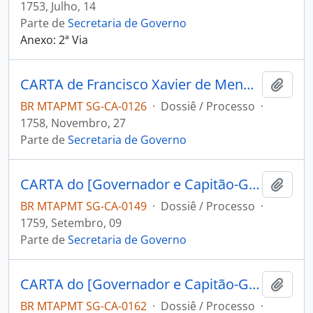
1753, Julho, 14
Parte de
Secretaria de Governo
Anexo: 2ª Via
CARTA de Francisco Xavier de Mendonça Furtado ao Governador e Capitão-General da Capitania de Mato Grosso Antônio Rolim de Moura.
Adici
BR MTAPMT SG-CA-0126
·
Dossiê / Processo
·
1758, Novembro, 27
Parte de
Secretaria de Governo
CARTA do [Governador e Capitão-General da Capitania do Grão Pará e Maranhão] Manoel Bernardo de Mello e Castro ao [Governador e Capitão-General da Capitania de Mato Grosso] Antônio Rolim de Moura.
Adici
BR MTAPMT SG-CA-0149
·
Dossiê / Processo
·
1759, Setembro, 09
Parte de
Secretaria de Governo
CARTA do [Governador e Capitão-General da Capitania do Grão-Pará e Maranhão] Manoel Bernardo de Mello de Castro ao [Governador e Capitão-General da Capitania de Mato Grosso] Antônio Rolim de Moura.
Adici
BR MTAPMT SG-CA-0162
·
Dossiê / Processo
·