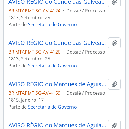
AVISO RÉGIO do Conde das Galveas ao [Governador e Capitão-General da Capitania de Mato Grosso] João Carlos Augusto D’Oeynhausen e Gravemberg.
Adici
BR MTAPMT SG-AV-4124
·
Dossiê / Processo
·
1813, Setembro, 25
Parte de
Secretaria de Governo
AVISO RÉGIO do Conde das Galveas ao [Governador e Capitão-General da Capitania de Mato Grosso] João Carlos Augusto D’Oeynhausen e Gravemberg
Adici
BR MTAPMT SG-AV-4126
·
Dossiê / Processo
·
1813, Setembro, 25
Parte de
Secretaria de Governo
AVISO RÉGIO do Marques de Aguiar ao [Governador e Capitão-General da Capitania de Mato Grosso] João Carlos Augusto D’Oeynhausen e Gravemberg.
Adici
BR MTAPMT SG-AV-4159
·
Dossiê / Processo
·
1815, Janeiro, 17
Parte de
Secretaria de Governo
AVISO RÉGIO do Marques de Aguiar ao [Governador e Capitão-General da Capitania de Mato Grosso] João Carlos Augusto D’Oeynhausen e Gravemberg.
Adici