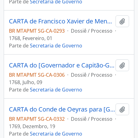
Parte de
Secretaria de Governo
CARTA de Francisco Xavier de Mendonça Furtado a Luís Pinto de Souza.
Adici
BR MTAPMT SG-CA-0293
·
Dossiê / Processo
·
1768, Fevereiro, 01
Parte de
Secretaria de Governo
CARTA do [Governador e Capitão-General da Capitania de Goiás] João Manoel de Mello ao [Governador e Capitão-General da Capitania de Mato Grosso] João Pedro da Câmara.
Adici
BR MTAPMT SG-CA-0306
·
Dossiê / Processo
·
1768, Julho, 09
Parte de
Secretaria de Governo
CARTA do Conde de Oeyras para [Governador e Capitão-General da Capitania de Mato Grosso] Luiz Pinto de Souza [Coutinho].
Adici
BR MTAPMT SG-CA-0332
·
Dossiê / Processo
·
1769, Dezembro, 19
Parte de
Secretaria de Governo