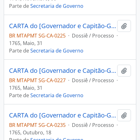
Parte de
Secretaria de Governo
CARTA do [Governador e Capitão-General da Capitania do Grão Pará e Maranhão] Fernando da Costa [Ataíde] Teive ao [Governador e Capitão-General da Capitania de Mato Grosso] João Pedro da Câmara.
Adici
BR MTAPMT SG-CA-0225
·
Dossiê / Processo
·
1765, Maio, 31
Parte de
Secretaria de Governo
CARTA do [Governador e Capitão-General da Capitania do Grão Pará e Maranhão] Fernando da Costa [Ataíde] Teive ao [Governador e Capitão-General da Capitania de Mato Grosso] João Pedro da Câmara.
Adici
BR MTAPMT SG-CA-0227
·
Dossiê / Processo
·
1765, Maio, 31
Parte de
Secretaria de Governo
CARTA do [Governador e Capitão-General da Capitania de Goiás] João Manoel Mello ao [Governador e Capitão-General da Capitania de Mato Grosso] João Pedro da Câmara.
Adici
BR MTAPMT SG-CA-0235
·
Dossiê / Processo
·
1765, Outubro, 18