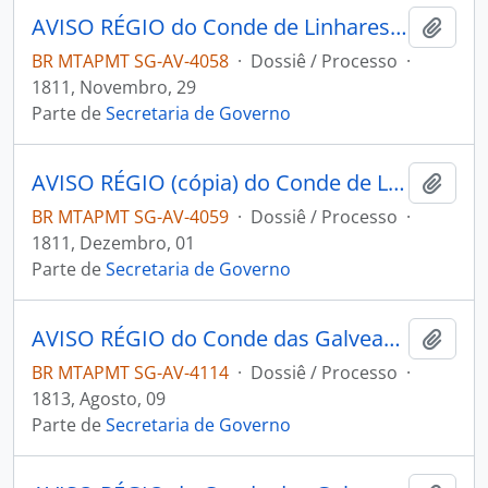
AVISO RÉGIO do Conde de Linhares ao [Governador e Capitão-General da Capitania de Mato Grosso] João Carlos Augusto D’Oeynhausen e Gravemberg.
Adici
BR MTAPMT SG-AV-4058
·
Dossiê / Processo
·
1811, Novembro, 29
Parte de
Secretaria de Governo
AVISO RÉGIO (cópia) do Conde de Linhares a Diogo de Souza.
Adici
BR MTAPMT SG-AV-4059
·
Dossiê / Processo
·
1811, Dezembro, 01
Parte de
Secretaria de Governo
AVISO RÉGIO do Conde das Galveas ao [Governador e Capitão-General da Capitania de Mato Grosso] João Carlos Augusto D’Oeynhausen e Gravemberg.
Adici
BR MTAPMT SG-AV-4114
·
Dossiê / Processo
·
1813, Agosto, 09
Parte de
Secretaria de Governo