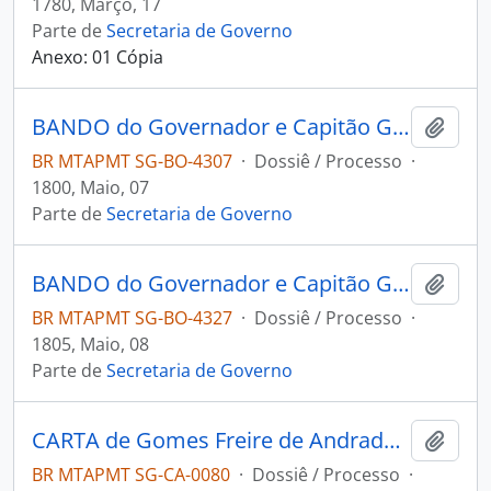
1780, Março, 17
Parte de
Secretaria de Governo
Anexo: 01 Cópia
BANDO do Governador e Capitão General da Capitania de Mato Grosso Caetano Pinto de Miranda e Montenegro.
Adici
BR MTAPMT SG-BO-4307
·
Dossiê / Processo
·
1800, Maio, 07
Parte de
Secretaria de Governo
BANDO do Governador e Capitão General da Capitania de Mato Grosso Manoel Carlos de Abreu de Menezes.
Adici
BR MTAPMT SG-BO-4327
·
Dossiê / Processo
·
1805, Maio, 08
Parte de
Secretaria de Governo
CARTA de Gomes Freire de Andrade ao Governador e Capitão-general da Capitania de Mato Grosso Antônio Rolim de Moura.
Adici
BR MTAPMT SG-CA-0080
·
Dossiê / Processo
·