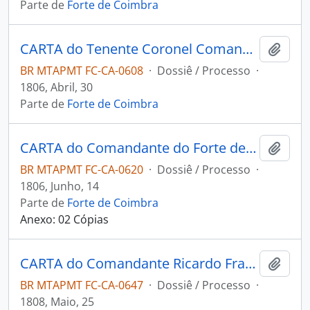
Parte de
Forte de Coimbra
CARTA do Tenente Coronel Comandante de Coimbra Ricardo Franco de Almeida Serra à Terceira Junta Governativa da Capitania de Mato Grosso.
Adici
BR MTAPMT FC-CA-0608
·
Dossiê / Processo
·
1806, Abril, 30
Parte de
Forte de Coimbra
CARTA do Comandante do Forte de Coimbra Ricardo Franco de Almeida Serra à Terceira Junta Governativa da Capitania de Mato Grosso.
Adici
BR MTAPMT FC-CA-0620
·
Dossiê / Processo
·
1806, Junho, 14
Parte de
Forte de Coimbra
Anexo: 02 Cópias
CARTA do Comandante Ricardo Franco de Almeida Serra ao Governador e Capitão General da Capitania de Mato Grosso João Carlos Augusto de Oeynhausen Gravemberg.
Adici
BR MTAPMT FC-CA-0647
·
Dossiê / Processo
·
1808, Maio, 25