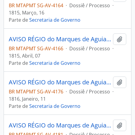
BR MTAPMT SG-AV-4164
·
Dossiê / Processo
·
1815, Março, 16
Parte de
Secretaria de Governo
AVISO RÉGIO do Marques de Aguiar ao [Governador e Capitão-General da Capitania de Mato Grosso] João Carlos Augusto D’Oeynhausen e Gravemberg.
Adici
BR MTAPMT SG-AV-4166
·
Dossiê / Processo
·
1815, Abril, 07
Parte de
Secretaria de Governo
AVISO RÉGIO do Marques de Aguiar ao [Governador e Capitão-General da Capitania de Mato Grosso] João Carlos Augusto D’Oeynhausen e Gravemberg.
Adici
BR MTAPMT SG-AV-4176
·
Dossiê / Processo
·
1816, Janeiro, 11
Parte de
Secretaria de Governo
AVISO RÉGIO do Marques de Aguiar ao [Governador e Capitão-General da Capitania de Mato Grosso] João Carlos Augusto D’Oeynhausen e Gravemberg.
Adici
BR MTAPMT SG-AV-4181
·
Dossiê / Processo
·