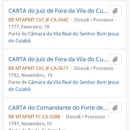
CARTA do Juiz de Fora da Vila do Cuiabá, José Carlos Pereira, ao Governador e Capitão-General da Capitania de Mato Grosso, Luís de Albuquerque de Melo Pereira e Cáceres, versando sobre a discórdia entre um oficial e um Sargento da Companhia de Auxiliares durante a procissão.
Adici
BR MTAPMT CVC-JF-CA-0442
·
Dossiê / Processo
·
1777, Fevereiro, 18
Parte de
Câmara da Vila Real do Senhor Bom Jesus
do Cuiabá
CARTA do Juiz de Fora da Vila do Cuiabá, Luís Manoel de Moura Cabral, ao Governador e Capitão-General da Capitania de Mato Grosso, João de Albuquerque de Melo Pereira e Cáceres.
Adici
BR MTAPMT CVC-JF-CA-0671
·
Dossiê / Processo
·
1792, Novembro, 19
Parte de
Câmara da Vila Real do Senhor Bom Jesus
do Cuiabá
CARTA do Comandante do Forte de Coimbra Ricardo Franco de Almeida Serra a Francisco Rodrigues do Prado.
Adici
BR MTAPMT FC-CA-0288
·
Dossiê / Processo
·
1797, Novembro, 01